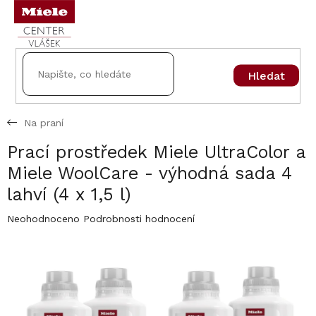
Přejít
na
obsah
Hledat
Na praní
Prací prostředek Miele UltraColor a
Miele WoolCare - výhodná sada 4
lahví (4 x 1,5 l)
Průměrné
Neohodnoceno
Podrobnosti hodnocení
hodnocení
produktu
je
0,0
z
5
hvězdiček.