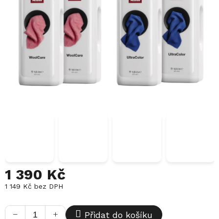
1 390 Kč
1 149 Kč bez DPH
Měrná
cena:
−
+
Přidat do košíku