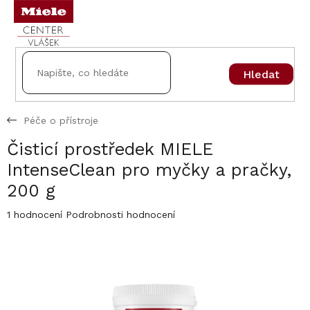
Přejít
na
obsah
Hledat
Péče o přístroje
Čisticí prostředek MIELE
IntenseClean pro myčky a pračky,
200 g
Průměrné
1 hodnocení
Podrobnosti hodnocení
hodnocení
produktu
je
5,0
z
5
hvězdiček.