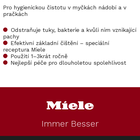
Pro hygienickou čistotu v myčkách nádobí a v
pračkách
Odstraňuje tuky, bakterie a kvůli nim vznikající
pachy
Efektivní základní čištění – speciální
receptura Miele
Použití 1–3krát ročně
Nejlepší péče pro dlouholetou spolehlivost
Z
á
p
a
t
Immer Besser
í