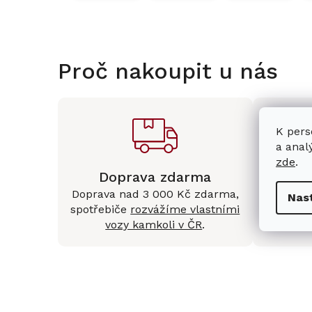
Proč nakoupit u nás
K pers
a anal
zde
.
Doprava zdarma
Kam
Doprava nad 3 000 Kč zdarma,
Mám
Nas
spotřebiče
rozvážíme vlastními
Králové 
vozy kamkoli v ČR
.