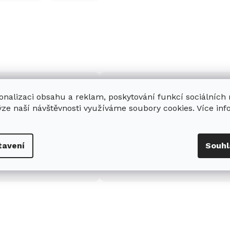
onalizaci obsahu a reklam, poskytování funkcí sociálních
ýze naší návštěvnosti využíváme soubory cookies. Více in
enná prodejna
Stabilní prodejce
e
showroom
v Hradci
Jsme stabilní prodejce
tavení
Souhl
s možností jednoduše u
domácích spotřebičů Miele s
nás zaparkovat.
zkušenostmi od roku 2001.