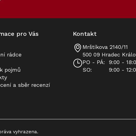
mace pro Vás
Kontakt
Mrštíkova 2140/11
Skleněná dóza Miele Gourmet
Skleněná dóza Miele Gourmet
ní rádce
500 09 Hradec Králo
velikosti M (1 litr)
velikosti M (1 litr)
PO - PÁ:
9:00 - 18:
ík pojmů
SO:
9:00 - 12:
Skladem
Skladem
kty
cení a sběr recenzí
590 Kč
590 Kč
Do košíku
Do košíku
80
Kód:
10314250
práva vyhrazena.