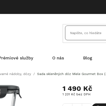
Prémiové služby
O nás
Blog
 varné nádoby, dózy
/
Sada skleněných dóz Miele Gourmet Box (3
1 490 Kč
1 231 Kč bez DPH
Měrná
cena: