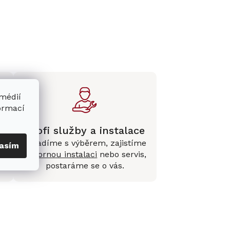
 médií
formací
Profi služby a instalace
Poradíme s výběrem, zajistíme
asím
e
odbornou instalaci
nebo servis,
postaráme se o vás.