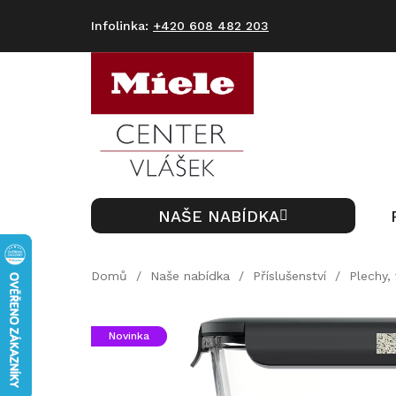
Přejít
na
+420 608 482 203
obsah
NAŠE NABÍDKA
Domů
/
Naše nabídka
/
Příslušenství
/
Plechy,
Novinka