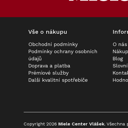
t
í
Vše o nákupu
Infor
Obchodní podmínky
O nás
Skleněná dóza Miele Gourmet
Skleněná dóza Miele Gourmet
Podmínky ochrany osobních
Nákup
velikosti S (0,4 litru)
velikosti S (0,4 litru)
údajů
Blog
Doprava a platba
Slovn
Skladem
Skladem
Prémiové služby
Konta
Další kvalitní spotřebiče
Hodno
370 Kč
370 Kč
Do košíku
Do košíku
Kód:
71327
Copyright 2026
Miele Center Vlášek
. Všechna 