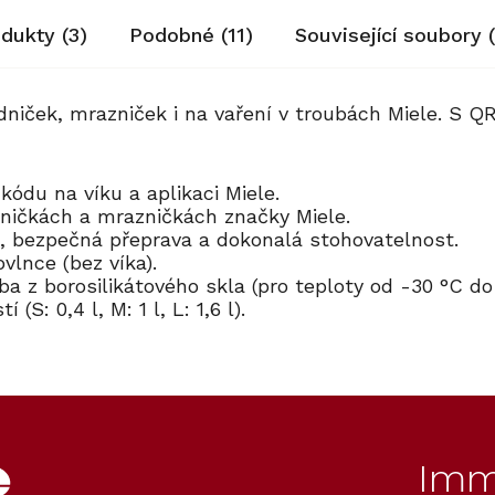
odukty (3)
Podobné (11)
Související soubory (
iček, mrazniček i na vaření v troubách Miele. S QR
R kódu na víku a aplikaci Miele.
ladničkách a mrazničkách značky Miele.
i, bezpečná přeprava a dokonalá stohovatelnost.
ovlnce (bez víka).
ba z borosilikátového skla (pro teploty od -30 °C d
(S: 0,4 l, M: 1 l, L: 1,6 l).
70
70
Kód:
Kód:
12636180
12636180
Novinka
Novinka
Imm