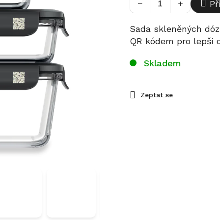
−
+
Př
Sada skleněných dóz 
QR kódem pro lepší or
Skladem
Zeptat se