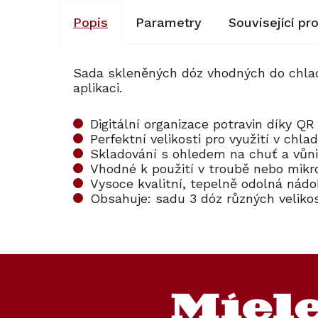
Popis
Parametry
Související pr
Sada skleněných dóz vhodných do chladn
aplikaci.
Digitální organizace potravin díky Q
Perfektní velikosti pro využití v ch
Skladování s ohledem na chuť a vůn
Vhodné k použití v troubě nebo mikr
Vysoce kvalitní, tepelně odolná nádo
Obsahuje: sadu 3 dóz různých velikostí 
Kód:
Kód:
126361
126361
Novinka
Novinka
Z
á
p
a