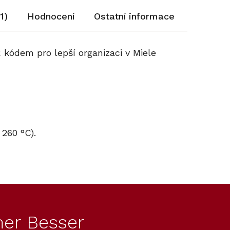
1)
Hodnocení
Ostatní informace
 kódem pro lepší organizaci v Miele
o 260 °C).
Kód:
Kód:
12636190
12636190
Novinka
Novinka
er Besser