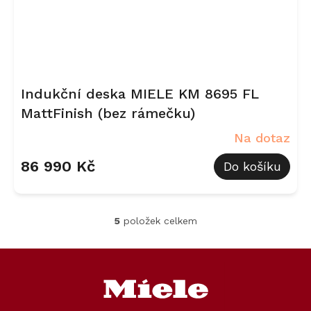
Indukční deska MIELE KM 8695 FL
MattFinish (bez rámečku)
Na dotaz
86 990 Kč
Do košíku
5
položek celkem
O
v
l
Z
á
á
d
p
a
a
c