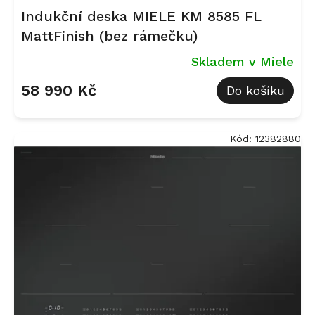
Indukční deska MIELE KM 8585 FL
MattFinish (bez rámečku)
Skladem v Miele
58 990 Kč
Do košíku
Kód:
12382880