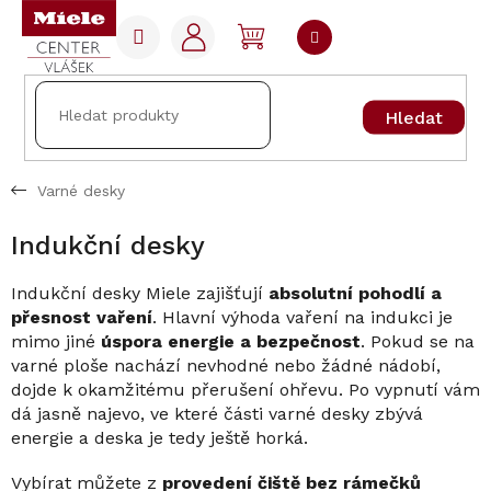
Přejít
na
NÁKUPNÍ
obsah
KOŠÍK
Hledat
Varné desky
Indukční desky
Indukční desky Miele zajišťují
absolutní pohodlí a
přesnost vaření
. Hlavní výhoda vaření na indukci je
mimo jiné
úspora energie a bezpečnost
. Pokud se na
varné ploše nachází nevhodné nebo žádné nádobí,
dojde k okamžitému přerušení ohřevu. Po vypnutí vám
dá jasně najevo, ve které části varné desky zbývá
energie a deska je tedy ještě horká.
Vybírat můžete z
provedení čiště bez rámečků