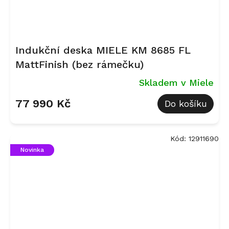
Indukční deska MIELE KM 8685 FL
MattFinish (bez rámečku)
Skladem v Miele
77 990 Kč
Do košíku
Kód:
12911690
Novinka