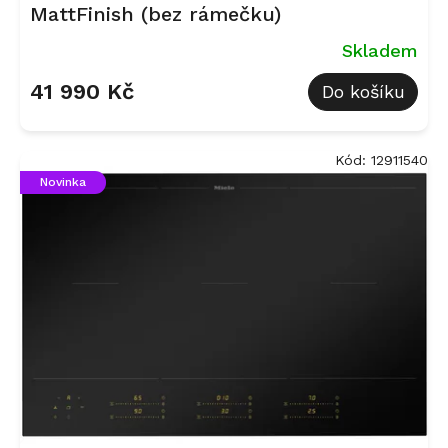
MattFinish (bez rámečku)
Skladem
41 990 Kč
Do košíku
Kód:
12911540
Novinka