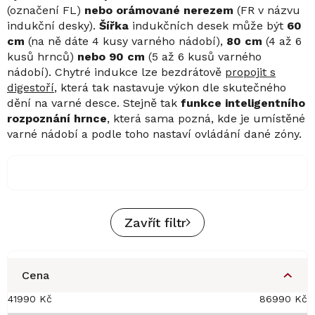
(označení FL)
nebo orámované nerezem
(FR v názvu
indukční desky).
Šířka
indukčních desek může být
60
cm
(na ně dáte 4 kusy varného nádobí),
80 cm
(4 až 6
kusů hrnců)
nebo 90 cm
(5 až 6 kusů varného
nádobí). Chytré indukce lze bezdrátově
propojit s
digestoří
, která tak nastavuje výkon dle skutečného
dění na varné desce. Stejně tak
funkce inteligentního
rozpoznání hrnce
, která sama pozná, kde je umístěné
varné nádobí a podle toho nastaví ovládání dané zóny.
Zavřít filtr
Cena
41990
Kč
86990
Kč