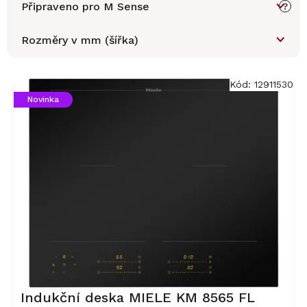
Připraveno pro M Sense
?
Rozměry v mm (šířka)
V
ý
Kód:
12911530
p
Novinka
i
s
p
r
o
d
u
k
t
ů
Indukční deska MIELE KM 8565 FL