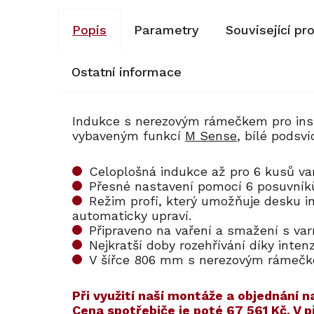
Popis
Parametry
Související pr
Ostatní informace
Indukce s nerezovým rámečkem pro inst
vybaveným funkcí
M Sense
, bílé podsví
Celoplošná indukce až pro 6 kusů v
Přesné nastavení pomocí 6 posuvní
Režim profi, který umožňuje desku i
automaticky upraví.
Připraveno na vaření a smažení s v
Nejkratší doby rozehřívání díky inten
V šířce 806 mm s nerezovým rámeč
​​Při využití naší montáže a objednán
Cena spotřebiče je poté
67 561 Kč
. V 