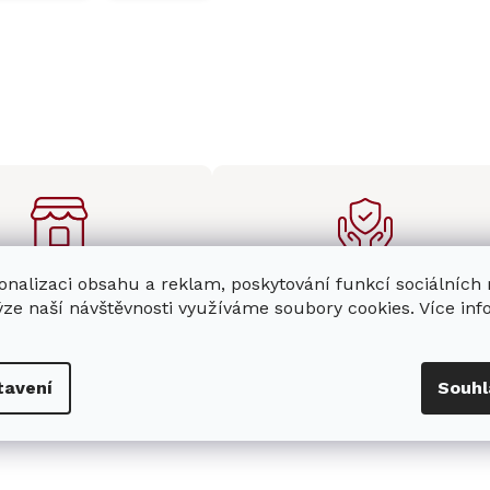
onalizaci obsahu a reklam, poskytování funkcí sociálních
enná prodejna
Stabilní prodejce
ýze naší návštěvnosti využíváme soubory cookies. Více in
e
showroom
v Hradci
Jsme stabilní prodejce
s možností jednoduše u
domácích spotřebičů Miele s
nás zaparkovat.
zkušenostmi od roku 2001.
tavení
Souhl