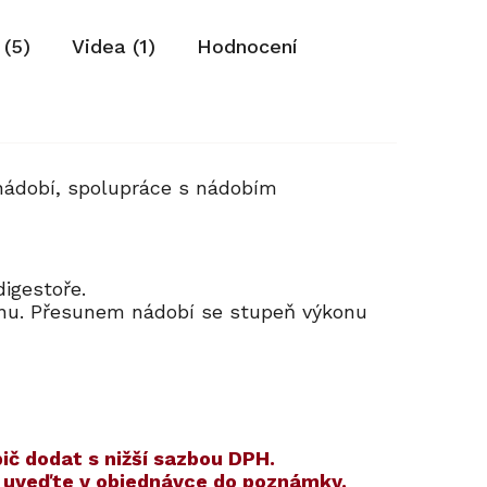
 (5)
Videa (1)
Hodnocení
nádobí, spolupráce s nádobím
 digestoře.
konu. Přesunem nádobí se stupeň výkonu
ič dodat s nižší sazbou DPH.
m uveďte v objednávce do poznámky.