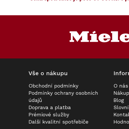
Kód:
Kód:
127242
129116
Novinka
Z
á
p
a
t
í
Vše o nákupu
Infor
Obchodní podmínky
O nás
Indukční deska MIELE KM 8685
Hrnec na vaření Miele KMKT 8420
Podmínky ochrany osobních
Nákup
FL (bez rámečku)
- M Sense (průměr 20 cm, objem
údajů
Blog
4 l)
Doprava a platba
Slovn
Skladem v Miele
Na dotaz
Prémiové služby
Konta
Další kvalitní spotřebiče
Hodno
72 990 Kč
7 990 Kč
Do košíku
Do košíku