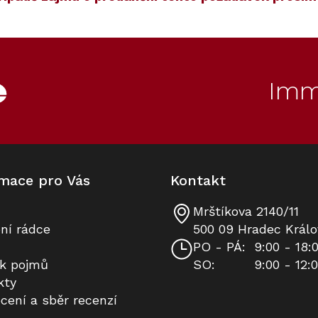
00
50
Kód:
Kód:
12915760
12911680
Novinka
Imm
mace pro Vás
Kontakt
Mrštíkova 2140/11
Indukční deska MIELE KM 8685
Nádobí Miele KMTS 8602 -
ní rádce
500 09 Hradec Králo
FL MattFinish (bez rámečku)
Startovací sada M Sense (2dílná)
PO - PÁ:
9:00 - 18:
ík pojmů
SO:
9:00 - 12:
Skladem v Miele
Do 14 dní
kty
cení a sběr recenzí
77 990 Kč
15 490 Kč
Do košíku
Do košíku