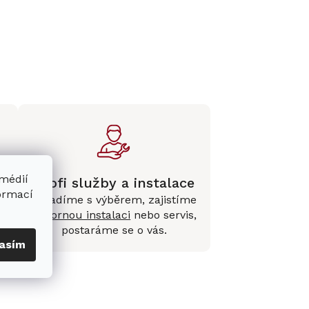
 médií
Profi služby a instalace
formací
Poradíme s výběrem, zajistíme
e
odbornou instalaci
nebo servis,
postaráme se o vás.
asím