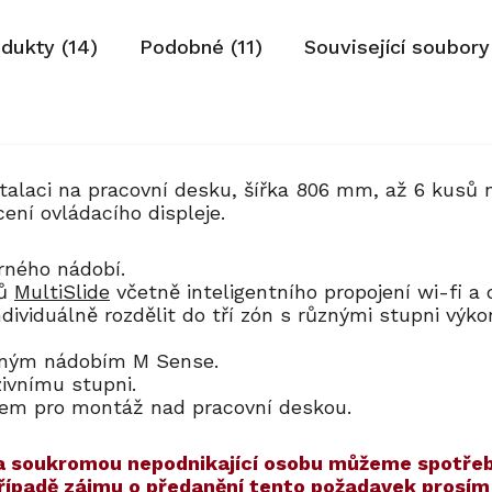
odukty (14)
Podobné (11)
Související soubory
alaci na pracovní desku, šířka 806 mm, až 6 kusů 
cení ovládacího displeje.
arného nádobí.
ků
MultiSlide
včetně inteligentního propojení wi-fi a
ndividuálně rozdělit do tří zón s různými stupni vý
arným nádobím M Sense.
zivnímu stupni.
kem pro montáž nad pracovní deskou.
í na soukromou nepodnikající osobu můžeme spotřeb
případě zájmu o předanění tento požadavek prosí