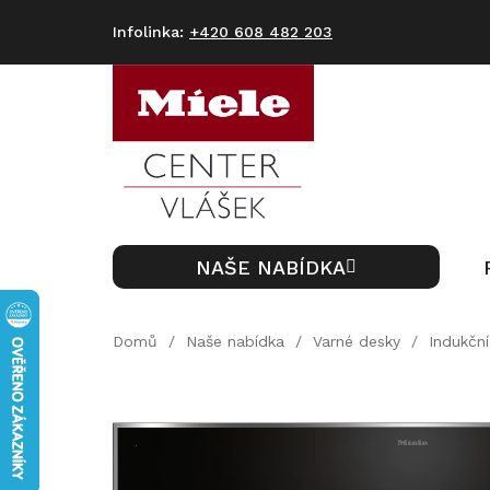
Přejít
na
+420 608 482 203
obsah
NAŠE NABÍDKA
Domů
/
Naše nabídka
/
Varné desky
/
Indukční