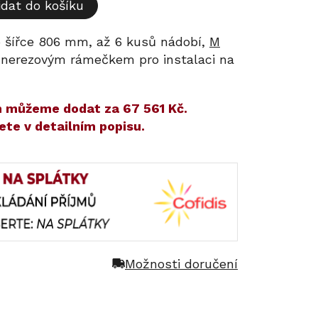
idat do košíku
o šířce 806 mm, až 6 kusů nádobí,
M
 s nerezovým rámečkem pro instalaci na
ám můžeme dodat za
67 561 Kč
.
ete v detailním popisu.
Možnosti doručení