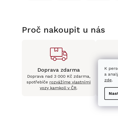
Proč nakoupit u nás
K pers
Doprava zdarma
Kam
a anal
Doprava nad 3 000 Kč zdarma,
Mám
zde
.
spotřebiče
rozvážíme vlastními
Králové 
vozy kamkoli v ČR
.
Nas