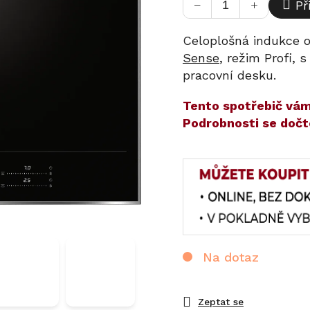
−
+
Př
Celoplošná indukce 
Sense
, režim Profi,
pracovní desku.
​​Tento spotřebič v
Podrobnosti se dočt
Na dotaz
Zeptat se