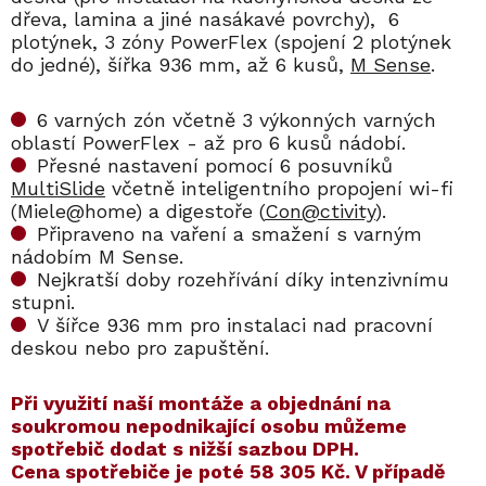
dřeva, lamina a jiné nasákavé povrchy), 6
plotýnek, 3 zóny PowerFlex (spojení 2 plotýnek
do jedné), šířka 936 mm, až 6 kusů,
M Sense
.
6 varných zón včetně 3 výkonných varných
oblastí PowerFlex - až pro 6 kusů nádobí.
Přesné nastavení pomocí 6 posuvníků
MultiSlide
včetně inteligentního propojení wi-fi
(Miele@home) a digestoře (
Con@ctivity
).
Připraveno na vaření a smažení s varným
nádobím M Sense.
Nejkratší doby rozehřívání díky intenzivnímu
stupni.
V šířce 936 mm pro instalaci nad pracovní
deskou nebo pro zapuštění.
​​Při využití naší montáže a objednání na
soukromou nepodnikající osobu můžeme
spotřebič dodat s nižší sazbou DPH.
Cena spotřebiče je poté
58 305 Kč
. V případě