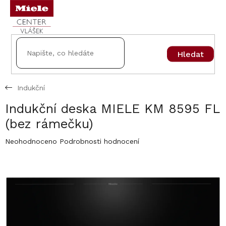
Přejít
na
obsah
Hledat
Indukční
Indukční deska MIELE KM 8595 FL
(bez rámečku)
Průměrné
Neohodnoceno
Podrobnosti hodnocení
hodnocení
produktu
je
0,0
z
5
hvězdiček.