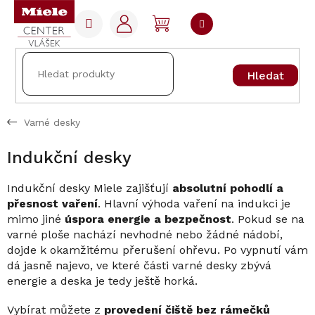
Přejít
na
NÁKUPNÍ
obsah
KOŠÍK
Hledat
Varné desky
Indukční desky
Indukční desky Miele zajišťují
absolutní pohodlí a
přesnost vaření
. Hlavní výhoda vaření na indukci je
mimo jiné
úspora energie a bezpečnost
. Pokud se na
varné ploše nachází nevhodné nebo žádné nádobí,
dojde k okamžitému přerušení ohřevu. Po vypnutí vám
dá jasně najevo, ve které části varné desky zbývá
energie a deska je tedy ještě horká.
Vybírat můžete z
provedení čiště bez rámečků