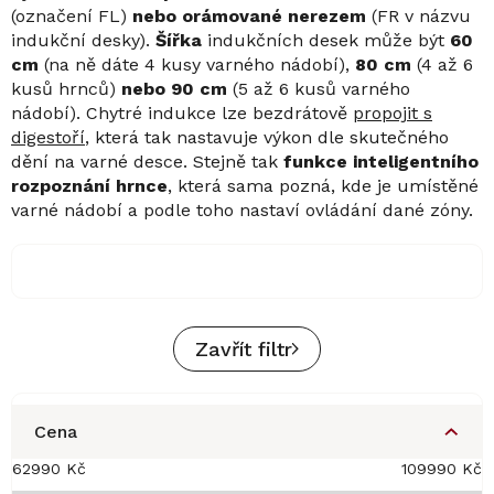
(označení FL)
nebo orámované nerezem
(FR v názvu
indukční desky).
Šířka
indukčních desek může být
60
cm
(na ně dáte 4 kusy varného nádobí),
80 cm
(4 až 6
kusů hrnců)
nebo 90 cm
(5 až 6 kusů varného
nádobí). Chytré indukce lze bezdrátově
propojit s
digestoří
, která tak nastavuje výkon dle skutečného
dění na varné desce. Stejně tak
funkce inteligentního
rozpoznání hrnce
, která sama pozná, kde je umístěné
varné nádobí a podle toho nastaví ovládání dané zóny.
Zavřít filtr
Cena
62990
Kč
109990
Kč