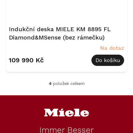
Indukční deska MIELE KM 8895 FL
Diamond&MSense (bez rámečku)
Na dotaz
109 990 Kč
Do košíku
4
položek celkem
O
v
l
Z
á
á
d
p
a
a
c
t
í
Immer Besser
í
p