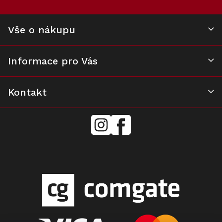
r
v
k
Vše o nákupu
y
v
ý
Informace pro Vás
p
i
s
u
Kontakt
mielecentervlasek
Miele
Center
Vlášek