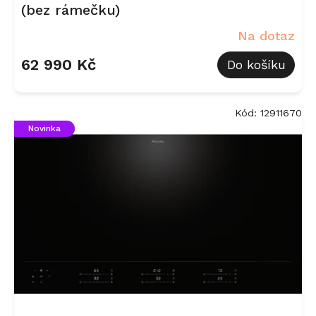
(bez rámečku)
Na dotaz
62 990 Kč
Do košíku
Kód:
12911670
Novinka