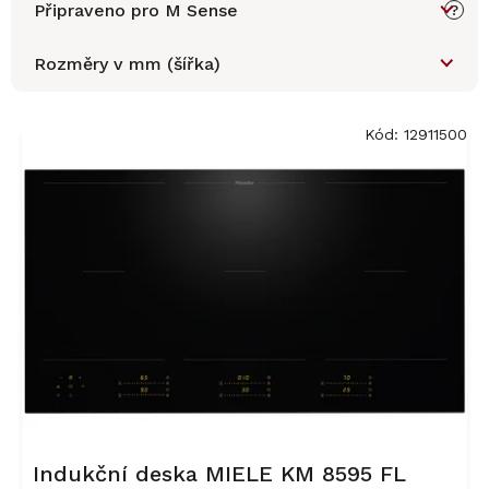
Připraveno pro M Sense
?
Rozměry v mm (šířka)
V
ý
Kód:
12911500
p
i
s
p
r
o
d
u
k
t
ů
Indukční deska MIELE KM 8595 FL