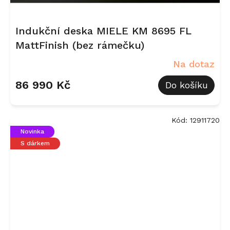
Indukční deska MIELE KM 8695 FL
MattFinish (bez rámečku)
Na dotaz
86 990 Kč
Do košíku
Kód:
12911720
Novinka
S dárkem