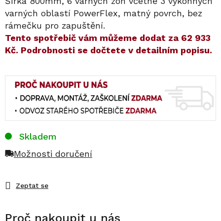
Šířka 800mm, 6 varných zón včetně 3 výkonných
varných oblastí PowerFlex, matný povrch, bez
rámečku pro zapuštění.
​​Tento spotřebič vám můžeme dodat za
62 933
Kč
. Podrobnosti se dočtete v detailním popisu.
Skladem
Možnosti doručení
Zeptat se
Proč nakoupit u nás