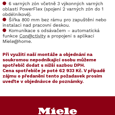
6 varných zón včetně 3 výkonných varných
oblastí PowerFlex (spojení 2 varných zón do 1
obdélníkové).
Šířka 800 mm bez rámu pro zapuštění nebo
instalaci nad pracovní deskou.
Komunikace s odsávačem – automatická
funkce
Con@ctivity
a propojení s aplikací
Miele@home.
​​Při využití naší montáže a objednání na
soukromou nepodnikající osobu můžeme
spotřebič dodat s nižší sazbou DPH.
Cena spotřebiče je poté
62 933 Kč
. V případě
zájmu o předanění tento požadavek prosím
uveďte v objednávce do poznámky.
Kód:
ZARUKA 5 LET
Kód:
11128730
Kód:
ZARUKA 10 LET
Kód:
11022940
Z
á
p