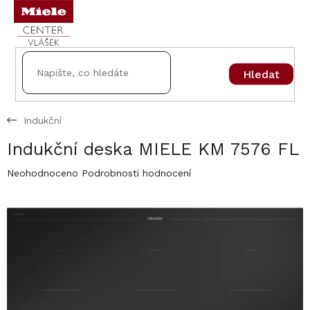
Přejít
na
obsah
Hledat
Indukční
Indukční deska MIELE KM 7576 FL
Průměrné
Neohodnoceno
Podrobnosti hodnocení
hodnocení
produktu
je
0,0
z
5
hvězdiček.