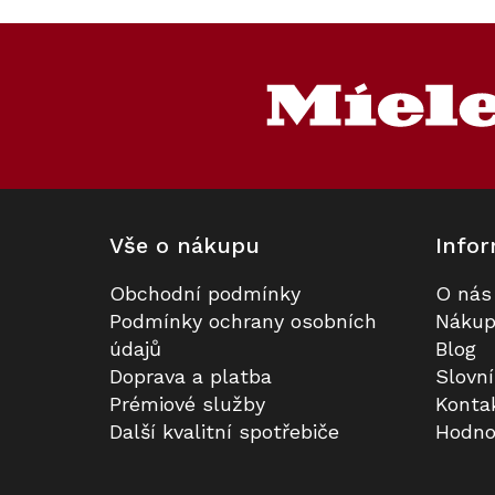
Novinka
Z
á
p
a
t
í
Vše o nákupu
Infor
Obchodní podmínky
O nás
Indukční deska MIELE KM 8585
Hrnec na vaření Miele KMKT 8420
Podmínky ochrany osobních
Nákup
FL MattFinish (bez rámečku)
- M Sense (průměr 20 cm, objem
údajů
Blog
4 l)
Doprava a platba
Slovn
Skladem v Miele
Na dotaz
Prémiové služby
Konta
Další kvalitní spotřebiče
Hodno
58 990 Kč
7 990 Kč
Do košíku
Do košíku