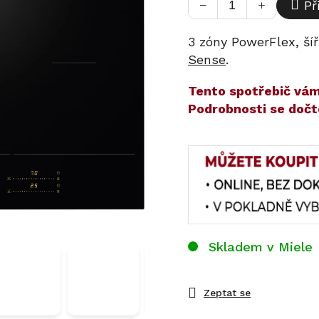
−
+
Př
3 zóny PowerFlex, ší
Sense
.
​​Tento spotřebič v
Podrobnosti se dočt
Skladem v Miele
Zeptat se