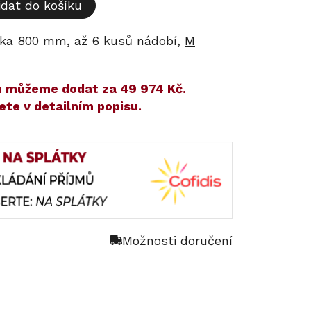
idat do košíku
řka 800 mm, až 6 kusů nádobí,
M
ám můžeme dodat za
49 974 Kč
.
ete v detailním popisu.
Možnosti doručení