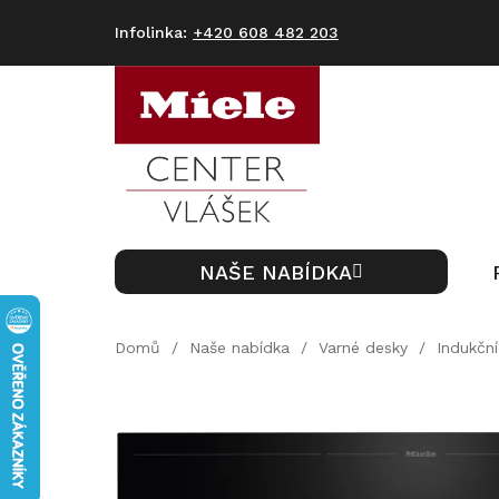
Přejít
na
+420 608 482 203
obsah
NAŠE NABÍDKA
Domů
/
Naše nabídka
/
Varné desky
/
Indukční