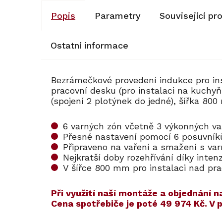
Popis
Parametry
Související pr
Ostatní informace
Bezrámečkové provedení indukce pro in
pracovní desku (pro instalaci na kuchy
(spojení 2 plotýnek do jedné), šířka 80
6 varných zón včetně 3 výkonných va
Přesné nastavení pomocí 6 posuvní
Připraveno na vaření a smažení s v
Nejkratší doby rozehřívání díky inten
V šířce 800 mm pro instalaci nad pr
​​Při využití naší montáže a objednán
Cena spotřebiče je poté
49 974 Kč
. V
Kód:
Kód:
127242
12911