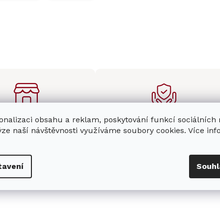
onalizaci obsahu a reklam, poskytování funkcí sociálních
enná prodejna
Stabilní prodejce
ýze naší návštěvnosti využíváme soubory cookies. Více in
e
showroom
v Hradci
Jsme stabilní prodejce
s možností jednoduše u
domácích spotřebičů Miele s
nás zaparkovat.
zkušenostmi od roku 2001.
tavení
Souhl