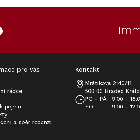
Novinka
Imm
mace pro Vás
Kontakt
Mrštíkova 2140/11
Indukční deska MIELE KM 8695
Nádobí Miele KMTS 8602 -
ní rádce
500 09 Hradec Králo
FL (bez rámečku)
Startovací sada M Sense (2dílná)
PO - PÁ:
9:00 - 18:
ík pojmů
SO:
9:00 - 12:
Skladem v Miele
Do 14 dní
kty
cení a sběr recenzí
81 990 Kč
15 490 Kč
Do košíku
Do košíku