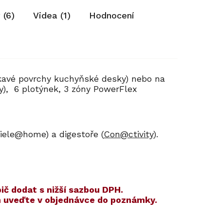
 (6)
Videa (1)
Hodnocení
kavé povrchy kuchyňské desky) nebo na
y), 6 plotýnek, 3 zóny PowerFlex
Miele@home) a digestoře (
Con@ctivity
).
ič dodat s nižší sazbou DPH.
ím uveďte v objednávce do poznámky.
Kód:
Kód:
12724180
12911690