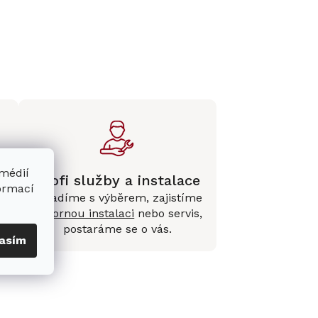
 médií
Profi služby a instalace
formací
Poradíme s výběrem, zajistíme
e
odbornou instalaci
nebo servis,
postaráme se o vás.
asím