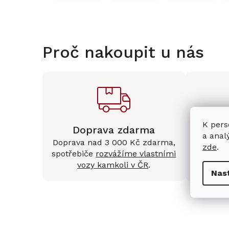
Proč nakoupit u nás
K pers
Doprava zdarma
Kam
a anal
Doprava nad 3 000 Kč zdarma,
Mám
zde
.
spotřebiče
rozvážíme vlastními
Králové 
vozy kamkoli v ČR
.
Nas