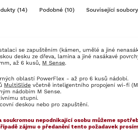
odukty (14)
Podobné (10)
Související soubory
stalaci se zapuštěním (kámen, umělé a jiné nenasá
ňskou desku ze dřeva, lamina a jiné nasákavé povrch
0 mm, až 6 kusů,
M Sense
.
rných oblastí PowerFlex - až pro 6 kusů nádobí.
ků
MultiSlide
včetně inteligentního propojení wi-fi (
arným nádobím M Sense.
zivnímu stupni.
acovní deskou nebo pro zapuštění.
í na soukromou nepodnikající osobu můžeme spotřeb
 případě zájmu o předanění tento požadavek pros
00
540
Kód:
Kód:
12915760
12911670