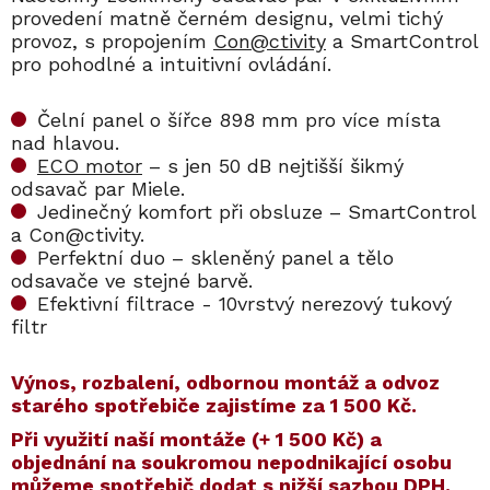
provedení matně černém designu, velmi tichý
provoz, s propojením
Con@ctivity
a SmartControl
pro pohodlné a intuitivní ovládání.
Čelní panel o šířce 898 mm pro více místa
nad hlavou.
ECO motor
– s jen 50 dB nejtišší šikmý
odsavač par Miele.
Jedinečný komfort při obsluze – SmartControl
a Con@ctivity.
Perfektní duo – skleněný panel a tělo
odsavače ve stejné barvě.
Efektivní filtrace - 10vrstvý nerezový tukový
filtr
Výnos, rozbalení, odbornou montáž a odvoz
starého spotřebiče zajistíme za 1 500 Kč.
​​Při využití naší montáže (+ 1 500 Kč) a
objednání na soukromou nepodnikající osobu
můžeme spotřebič dodat s nižší sazbou DPH.