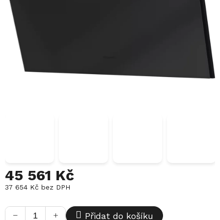
45 561 Kč
37 654 Kč
bez DPH
Měrná
cena:
−
+
Přidat do košíku