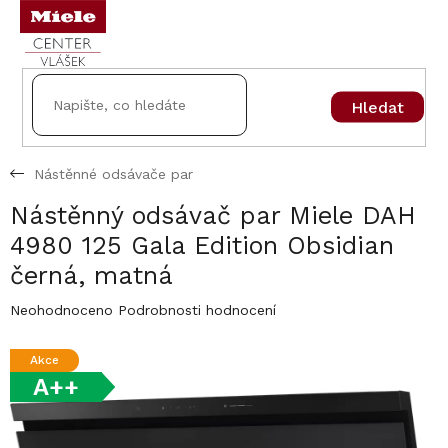
Přejít
na
obsah
Hledat
Nástěnné odsávače par
Nástěnný odsávač par Miele DAH
4980 125 Gala Edition Obsidian
černá, matná
Průměrné
Neohodnoceno
Podrobnosti hodnocení
hodnocení
produktu
Akce
je
A++
0,0
z
5
hvězdiček.