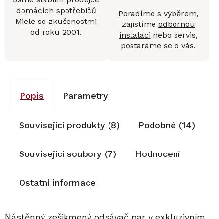
domácích spotřebičů
Poradíme s výběrem,
Miele se zkušenostmi
zajistíme
odbornou
od roku 2001.
instalaci
nebo servis,
postaráme se o vás.
Popis
Parametry
Související produkty (8)
Podobné (14)
Související soubory (7)
Hodnocení
Ostatní informace
Nástěnný zešikmený odsávač par v exkluzivním