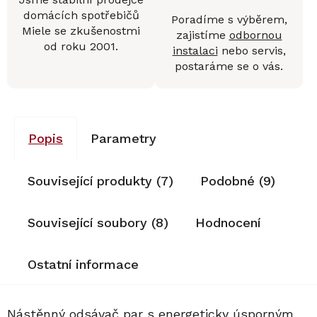
domácích spotřebičů
Poradíme s výběrem,
Miele se zkušenostmi
zajistíme
odbornou
od roku 2001.
instalaci
nebo servis,
postaráme se o vás.
Popis
Parametry
Související produkty (7)
Podobné (9)
Související soubory (8)
Hodnocení
Ostatní informace
Nástěnný odsávač par s energeticky úsporným