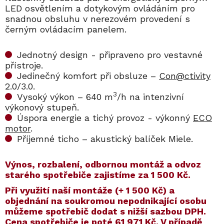
LED osvětlením a dotykovým ovládáním pro
snadnou obsluhu v nerezovém provedení s
černým ovládacím panelem.
Jednotný design - připraveno pro vestavné
přístroje.
Jedinečný komfort při obsluze –
Con@ctivity
2.0/3.0.
3
Vysoký výkon – 640 m
/h na intenzivní
výkonový stupeň.
Úspora energie a tichý provoz - výkonný
ECO
motor
.
Příjemné ticho – akustický balíček Miele.
Výnos, rozbalení, odbornou montáž a odvoz
starého spotřebiče zajistíme za 1 500 Kč.
​​Při využití naší montáže (+ 1 500 Kč) a
objednání na soukromou nepodnikající osobu
můžeme spotřebič dodat s nižší sazbou DPH.
Cena spotřebiče je poté
61 971 Kč
. V případě