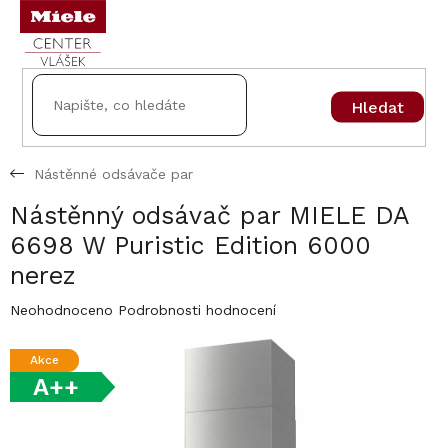
Přejít
na
obsah
Hledat
Nástěnné odsávače par
Nástěnný odsávač par MIELE DA
6698 W Puristic Edition 6000
nerez
Průměrné
Neohodnoceno
Podrobnosti hodnocení
hodnocení
produktu
Akce
je
A++
0,0
z
5
hvězdiček.