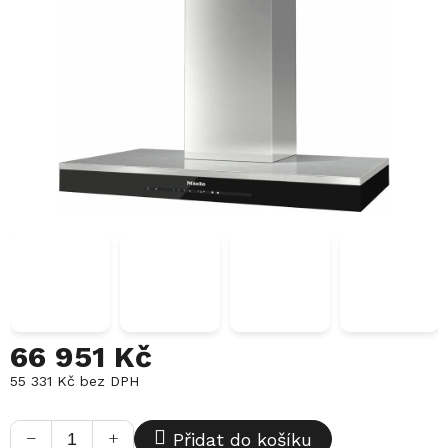
66 951 Kč
55 331 Kč
bez DPH
Měrná
cena:
−
+
Přidat do košíku