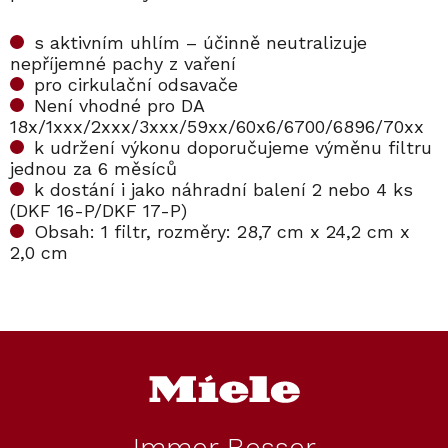
s aktivním uhlím – účinně neutralizuje
nepříjemné pachy z vaření
pro cirkulační odsavače
Není vhodné pro DA
18x/1xxx/2xxx/3xxx/59xx/60x6/6700/6896/70xx
k udržení výkonu doporučujeme výměnu filtru
jednou za 6 měsíců
k dostání i jako náhradní balení 2 nebo 4 ks
(DKF 16-P/DKF 17-P)
Obsah: 1 filtr, rozměry: 28,7 cm x 24,2 cm x
2,0 cm
Kód:
10271450
Z
á
p
a
t
Immer Besser