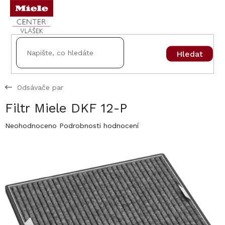
Přejít
na
obsah
Hledat
Odsávače par
Filtr Miele DKF 12-P
Průměrné
Neohodnoceno
Podrobnosti hodnocení
hodnocení
produktu
je
0,0
z
5
hvězdiček.