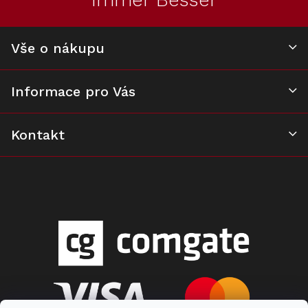
í
Filtr Miele DKF 12-
R
Vše o nákupu
Na dotaz
7 490 Kč
Informace pro Vás
Do košíku
Kontakt