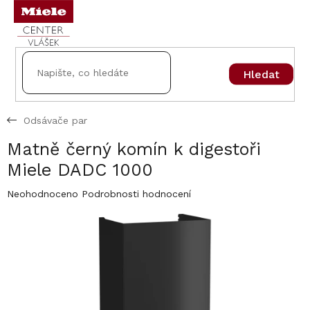
Přejít
na
obsah
Hledat
Odsávače par
Matně černý komín k digestoři
Miele DADC 1000
Průměrné
Neohodnoceno
Podrobnosti hodnocení
hodnocení
produktu
je
0,0
z
5
hvězdiček.