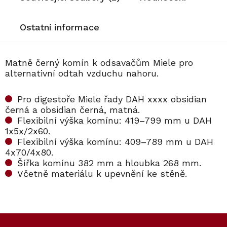
Ostatní informace
Matně černý komín k odsavačům Miele pro
alternativní odtah vzduchu nahoru.
Pro digestoře Miele řady DAH xxxx obsidian
černá a obsidian černá, matná.
Flexibilní výška komínu: 419–799 mm u DAH
1x5x/2x60.
Flexibilní výška komínu: 409–789 mm u DAH
4x70/4x80.
Šířka komínu 382 mm a hloubka 268 mm.
Včetně materiálu k upevnění ke stěně.
Kód:
12533860
Kód:
12533920
Akce
Akce
Z