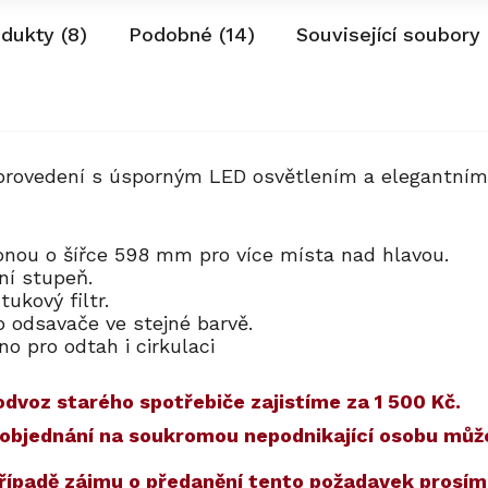
odukty (8)
Podobné (14)
Související soubory 
provedení s úsporným LED osvětlením a elegantním
onou o šířce 598 mm pro více místa nad hlavou.
ní stupeň.
tukový filtr.
o odsavače ve stejné barvě.
o pro odtah i cirkulaci
dvoz starého spotřebiče zajistíme za 1 500 Kč.
) a objednání na soukromou nepodnikající osobu mů
případě zájmu o předanění tento požadavek prosí