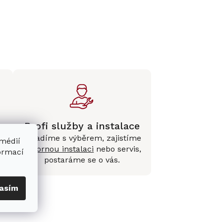
Profi služby a instalace
Poradíme s výběrem, zajistíme
 médií
e
odbornou instalaci
nebo servis,
formací
postaráme se o vás.
asím