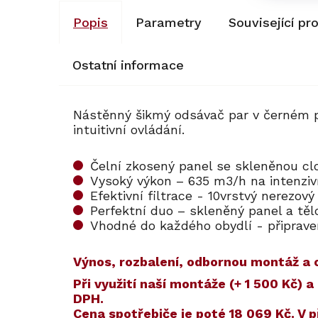
Popis
Parametry
Související pr
Ostatní informace
Nástěnný šikmý odsávač par v černém 
intuitivní ovládání.
Čelní zkosený panel se skleněnou cl
Vysoký výkon – 635 m3/h na intenziv
Efektivní filtrace - 10vrstvý nerezový 
Perfektní duo – skleněný panel a těl
Vhodné do každého obydlí - připraven
Výnos, rozbalení, odbornou montáž a o
​​Při využití naší montáže (+ 1 500 Kč
DPH.
Cena spotřebiče je poté
18 069 Kč
. V 