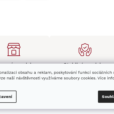
enná prodejna
Stabilní prodejce
e
showroom
v Hradci
Jsme stabilní prodejce
onalizaci obsahu a reklam, poskytování funkcí sociálních
s možností jednoduše u
domácích spotřebičů Miele s
ýze naší návštěvnosti využíváme soubory cookies. Více in
nás zaparkovat.
zkušenostmi od roku 2001.
tavení
Souhl