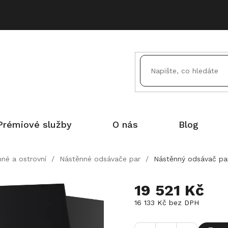
Prémiové služby
O nás
Blog
né a ostrovní
/
Nástěnné odsávače par
/
Nástěnný odsávač par
19 521 Kč
16 133 Kč
bez DPH
Měrná
cena: