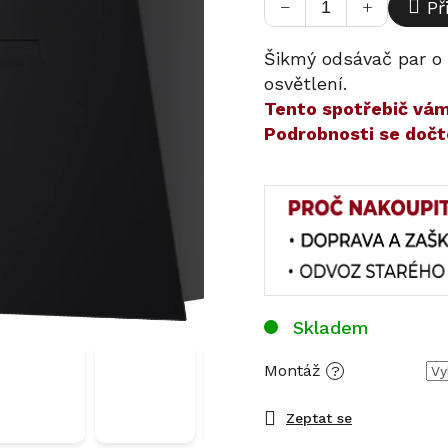
−
+
Př
Šikmý odsávač par o 
osvětlení.
​​Tento spotřebič v
Podrobnosti se dočt
Skladem
Montáž
?
Zeptat se