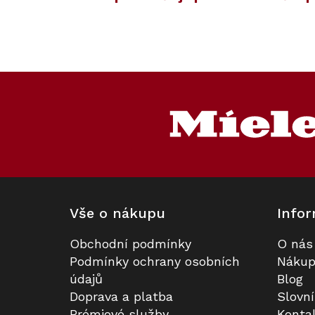
Kód:
ZARUKA 5 L
Kód:
125339
Akce
Z
á
p
a
t
í
Vše o nákupu
Infor
Obchodní podmínky
O nás
Nástěnný odsávač par Miele DAH
Prodloužená záruka na 5 let
Podmínky ochrany osobních
Nákup
2660 Escala Obsidian černá
údajů
Blog
Doprava a platba
Slovn
Skladem v Miele
K dispozici
Prémiové služby
Konta