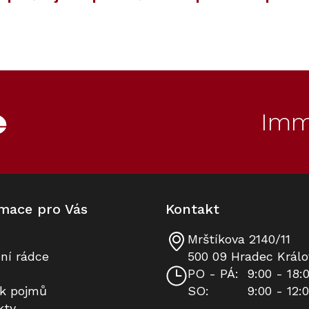
ET
20
Kód:
ZARUKA 10 LET
Kód:
12534130
Akce
Imm
mace pro Vás
Kontakt
Mrštíkova 2140/11
Nástěnný odsávač par Miele DAH
Prodloužená záruka na 10 let
ní rádce
500 09 Hradec Králo
4970 Sienna Bronz-patina
PO - PÁ:
9:00 - 18:
ík pojmů
SO:
9:00 - 12:
K dispozici
Na dotaz
kty