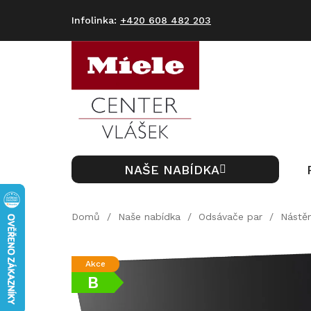
Přejít
na
+420 608 482 203
obsah
NAŠE NABÍDKA
Domů
/
Naše nabídka
/
Odsávače par
/
Nástěn
Akce
B