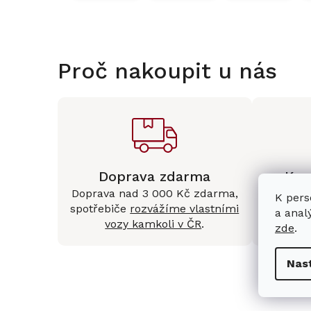
Proč nakoupit u nás
Doprava zdarma
Kam
Doprava nad 3 000 Kč zdarma,
Mám
K pers
spotřebiče
rozvážíme vlastními
Králové 
a anal
vozy kamkoli v ČR
.
zde
.
Nas