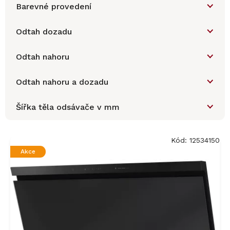
Barevné provedení
Odtah dozadu
Odtah nahoru
Odtah nahoru a dozadu
Šířka těla odsávače v mm
V
ý
Kód:
12534150
p
Akce
i
s
p
r
o
d
u