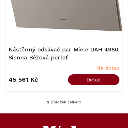
Nástěnný odsávač par Miele DAH 4980
Sienna Béžová perleť
Na dotaz
45 561 Kč
Detail
2
položek celkem
O
v
l
Z
á
á
d