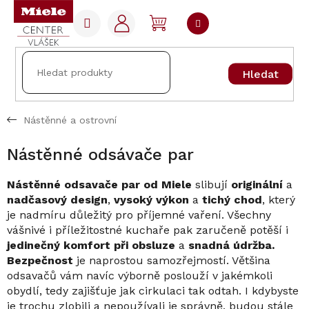
Přejít
na
NÁKUPNÍ
obsah
KOŠÍK
Hledat
Nástěnné a ostrovní
Nástěnné odsávače par
Nástěnné odsavače par
od Miele
slibují
originální
a
nadčasový design
,
vysoký výkon
a
tichý chod
, který
je nadmíru důležitý pro příjemné vaření. Všechny
vášnivé i příležitostné kuchaře pak zaručeně potěší i
jedinečný komfort při obsluze
a
snadná údržba.
Bezpečnost
je naprostou samozřejmostí. Většina
odsavačů vám navíc výborně poslouží v jakémkoli
obydlí, tedy zajišťuje jak cirkulaci tak odtah. I kdybyste
je trochu zlobili a nepoužívali je správně, budou stále