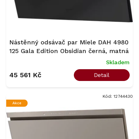
k
t
ů
Nástěnný odsávač par Miele DAH 4980
125 Gala Edition Obsidian černá, matná
Skladem
45 561 Kč
Detail
Kód:
12744430
Akce