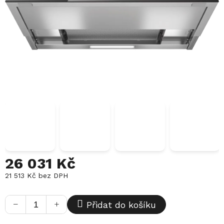
26 031 Kč
21 513 Kč
bez DPH
Měrná
cena:
−
+
Přidat do košíku