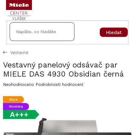
Přejít
na
obsah
Hledat
Vestavné
Vestavný panelový odsávač par
MIELE DAS 4930 Obsidian černá
Průměrné
Neohodnoceno
Podrobnosti hodnocení
hodnocení
produktu
Akce
je
Novinka
0,0
z
A+++
5
hvězdiček.