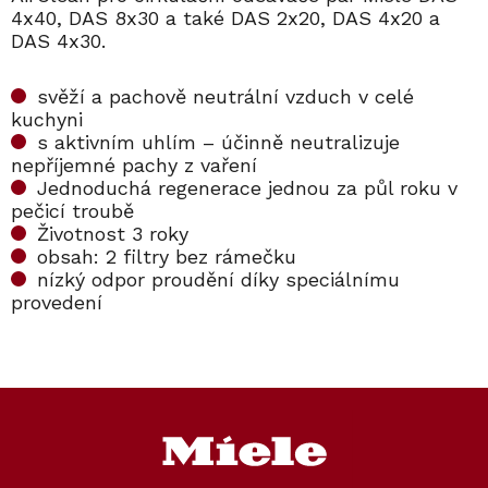
4x40, DAS 8x30 a také DAS 2x20, DAS 4x20 a
DAS 4x30.
svěží a pachově neutrální vzduch v celé
kuchyni
s aktivním uhlím – účinně neutralizuje
nepříjemné pachy z vaření
Jednoduchá regenerace jednou za půl roku v
pečicí troubě
Životnost 3 roky
obsah: 2 filtry bez rámečku
nízký odpor proudění díky speciálnímu
provedení
Kód:
11793450
Z
á
p
a