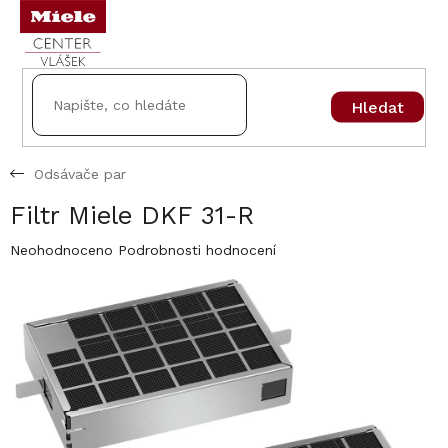
Přejít
na
obsah
Hledat
Odsávače par
Filtr Miele DKF 31-R
Průměrné
Neohodnoceno
Podrobnosti hodnocení
hodnocení
produktu
je
0,0
z
5
hvězdiček.