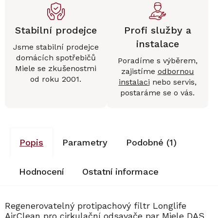
Stabilní prodejce
Profi služby a
instalace
Jsme stabilní prodejce
domácích spotřebičů
Poradíme s výběrem,
Miele se zkušenostmi
zajistíme
odbornou
od roku 2001.
instalaci
nebo servis,
postaráme se o vás.
Popis
Parametry
Podobné (1)
Hodnocení
Ostatní informace
Regenerovatelný protipachový filtr Longlife
AirClean pro cirkulační odsavače par Miele DAS