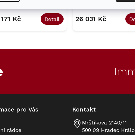
Skladem
Sk
 171 Kč
26 031 Kč
Detail
De
O
v
l
á
d
Imm
a
c
í
p
r
v
k
mace pro Vás
Kontakt
y
v
ý
Mrštíkova 2140/11
p
ní rádce
500 09 Hradec Králo
i