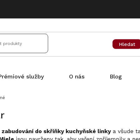
Hledat
Prémiové služby
O nás
Blog
vné
r
 zabudování do skříňky kuchyňské linky
a všude ta
Miele
jsou navrženy tak, aby vaření zpříjemnily a ne