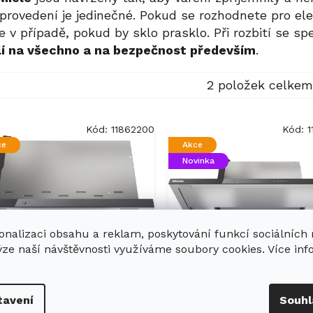
a provedení je jedinečné. Pokud se rozhodnete pro e
e v případě, pokud by sklo prasklo. Při rozbití se s
lí na všechno a na bezpečnost především
.
2
položek celkem
Kód:
11862200
Kód:
1
ce
Akce
Novinka
onalizaci obsahu a reklam, poskytování funkcí sociálních
ýze naší návštěvnosti využíváme soubory cookies. Více in
stavný panelový
Vestavný panelový
sávač par MIELE DAS
odsávač par MIELE
tavení
Souhl
30
4930 Obsidian čern