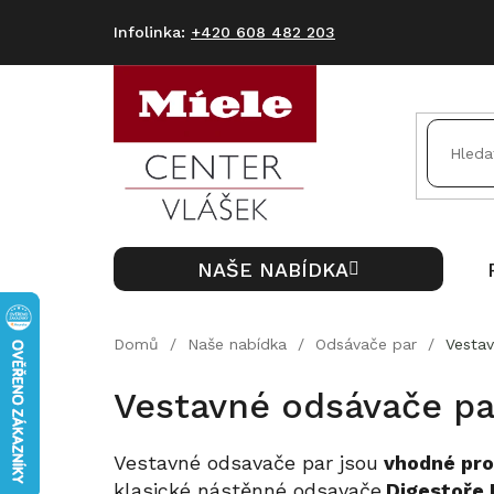
Přejít
na
+420 608 482 203
obsah
NAŠE NABÍDKA
Domů
/
Naše nabídka
/
Odsávače par
/
Vesta
Vestavné odsávače pa
Vestavné odsavače par jsou
vhodné pro
klasické nástěnné odsavače.
Digestoře 