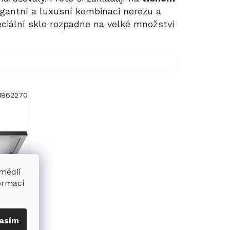
legantní a luxusní kombinaci nerezu a
peciální sklo rozpadne na velké množství
1862270
 médií
formací
 DAS
asím
á