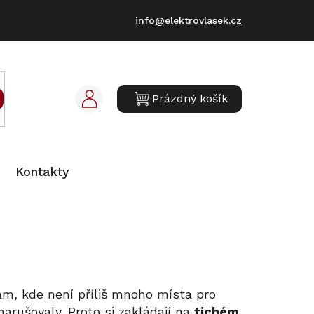
info@elektrovlasek.cz
Prázdný košík
NÁKUPNÍ
KOŠÍK
Kontakty
m, kde není příliš mnoho místa pro
narušovaly. Proto si zakládají na
tichém