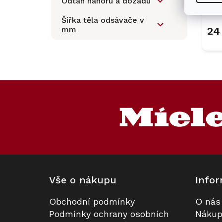
Odtah nahoru a dozadu
Šířka těla odsávače v
mm
24
Z
á
p
a
t
í
Vše o nákupu
Infor
Obchodní podmínky
O nás
Podmínky ochrany osobních
Nákup