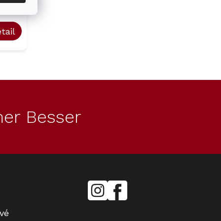
ladem
tail
er Besser
mielecentervlasek
Miele
Center
Vlášek
vé