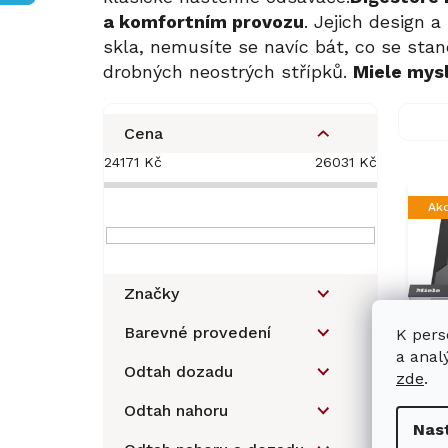
a komfortním provozu
. Jejich design 
skla, nemusíte se navíc bát, co se stan
drobných neostrých střípků.
Miele mys
P
o
Cena
s
24171
Kč
26031
Kč
V
t
ý
r
Ak
p
a
i
n
s
n
p
í
Značky
r
p
o
a
Barevné provedení
K pers
d
n
a anal
u
Odtah dozadu
e
zde
.
Ve
k
l
Odtah nahoru
od
t
Nas
ů
46