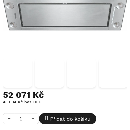
52 071 Kč
43 034 Kč
bez DPH
Měrná
cena:
−
+
Přidat do košíku