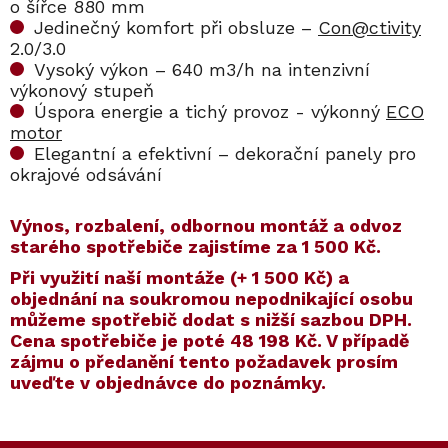
o šířce 880 mm
Jedinečný komfort při obsluze –
Con@ctivity
2.0/3.0
Vysoký výkon – 640 m3/h na intenzivní
výkonový stupeň
Úspora energie a tichý provoz - výkonný
ECO
motor
Elegantní a efektivní – dekorační panely pro
okrajové odsávání
Výnos, rozbalení, odbornou montáž a odvoz
starého spotřebiče zajistíme za 1 500 Kč.
​​Při využití naší montáže (+ 1 500 Kč) a
objednání na soukromou nepodnikající osobu
můžeme spotřebič dodat s nižší sazbou DPH.
Cena spotřebiče je poté
48 198 Kč
. V případě
zájmu o předanění tento požadavek prosím
uveďte v objednávce do poznámky.
Kód:
Kód:
ZARUKA 5 LET
12760940
Kód:
ZARUKA 10 LET
Kód:
10751620
Akce
Akce