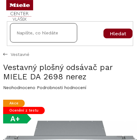
Přejít
na
obsah
Hledat
Vestavné
Vestavný plošný odsávač par
MIELE DA 2698 nerez
Průměrné
Neohodnoceno
Podrobnosti hodnocení
hodnocení
produktu
Akce
je
Ocenění z testu
0,0
z
A+
5
hvězdiček.