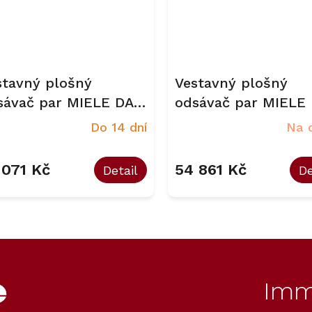
stavný plošný
Vestavný plošný
sávač par MIELE DA
odsávač par MIELE
98 nerez
2698 bílá
Do 14 dní
Na 
 071 Kč
54 861 Kč
Detail
De
O
v
l
á
d
Imm
a
c