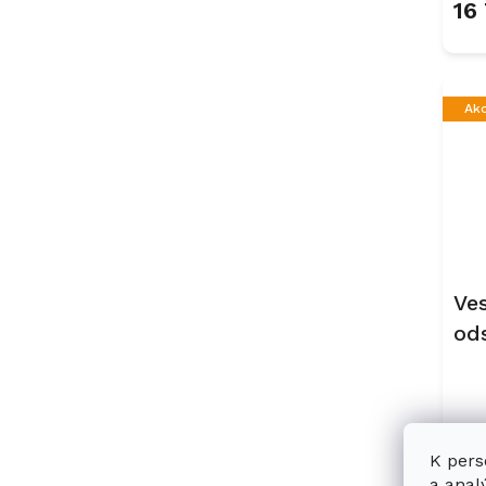
16
Ak
Ve
od
25
23
K pers
a anal