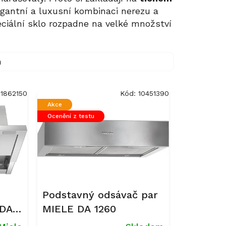
legantní a luxusní kombinaci nerezu a
peciální sklo rozpadne na velké množství
m
11862150
Kód:
10451390
Akce
Ocenění z testu
Podstavný odsávač par
 DAS
MIELE DA 1260