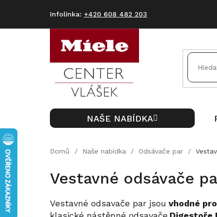
Přejít
na
+420 608 482 203
obsah
NAŠE NABÍDKA
Domů
/
Naše nabídka
/
Odsávače par
/
Vesta
Vestavné odsávače pa
Vestavné odsavače par jsou
vhodné pro
klasické nástěnné odsavače.
Digestoře 