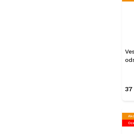
Ve
od
86
37
Ak
Oce