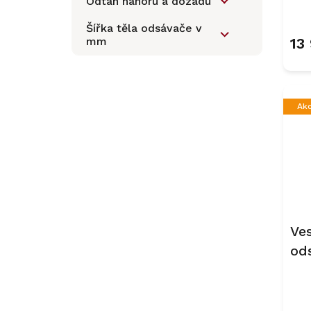
Odtah nahoru a dozadu
Šířka těla odsávače v
mm
13
Ak
Ve
od
29