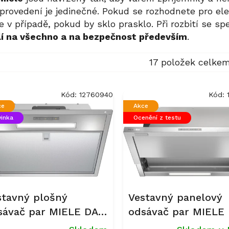
a provedení je jedinečné. Pokud se rozhodnete pro e
e v případě, pokud by sklo prasklo. Při rozbití se s
lí na všechno a na bezpečnost především
.
17
položek celke
Kód:
12760940
Kód:
ce
Akce
inka
Ocenění z testu
stavný plošný
Vestavný panelový
sávač par MIELE DAE
odsávač par MIELE
30 nerez
2620