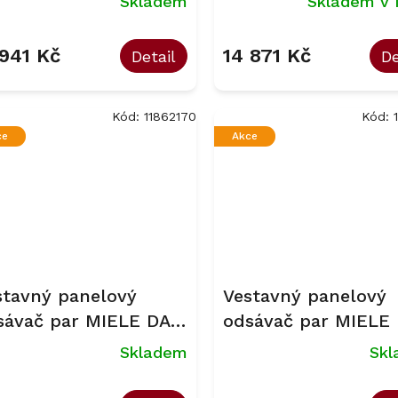
Skladem
Skladem v 
 941 Kč
14 871 Kč
Detail
De
Kód:
11862170
Kód:
ce
Akce
stavný panelový
Vestavný panelový
sávač par MIELE DAS
odsávač par MIELE
20
4620
Skladem
Sk