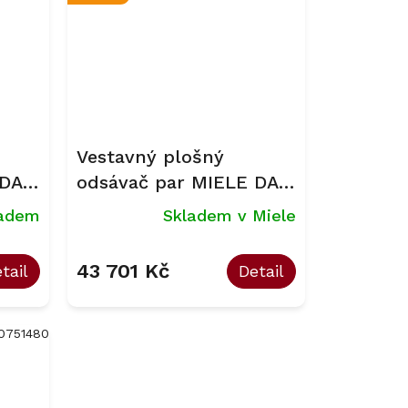
Vestavný plošný
 DAS
odsávač par MIELE DA
2668
ladem
Skladem v Miele
43 701 Kč
tail
Detail
0751480