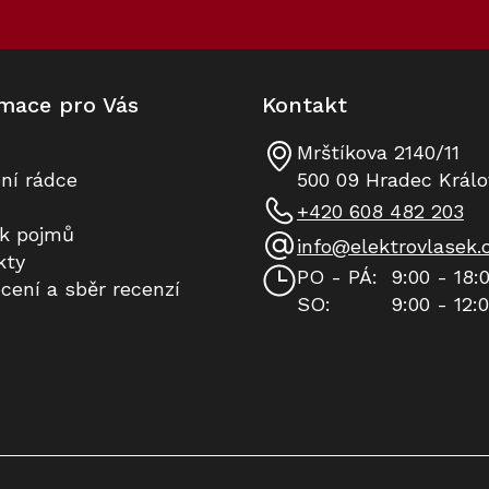
í
p
r
v
k
mace pro Vás
Kontakt
y
v
ý
Mrštíkova 2140/11
p
ní rádce
500 09 Hradec Králo
i
+420 608 482 203
s
ík pojmů
u
info
@
elektrovlasek.
kty
PO - PÁ:
9:00 - 18:
cení a sběr recenzí
SO:
9:00 - 12: