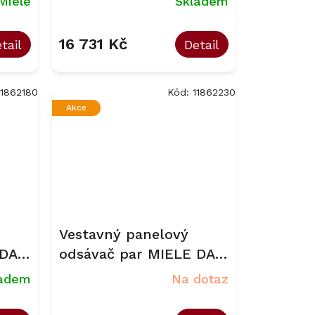
Miele
Skladem
16 731 Kč
tail
Detail
11862180
Kód:
11862230
Akce
Vestavný panelový
 DAS
odsávač par MIELE DAS
4920
ladem
Na dotaz