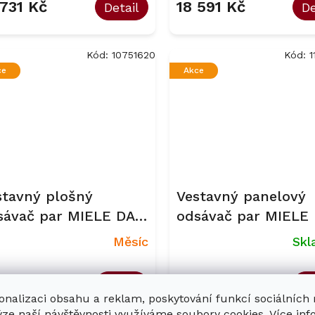
 731 Kč
18 591 Kč
Detail
De
Kód:
10751620
Kód:
1
ce
Akce
stavný plošný
Vestavný panelový
sávač par MIELE DA
odsávač par MIELE
58
4630
Měsíc
Sk
 241 Kč
24 171 Kč
Detail
De
onalizaci obsahu a reklam, poskytování funkcí sociálních
ýze naší návštěvnosti využíváme soubory cookies. Více in