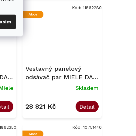
0751660
Kód:
11862280
Akce
asím
Vestavný panelový
 DA
odsávač par MIELE DAS
4940
Miele
Skladem
28 821 Kč
tail
Detail
11862350
Kód:
10751440
Akce