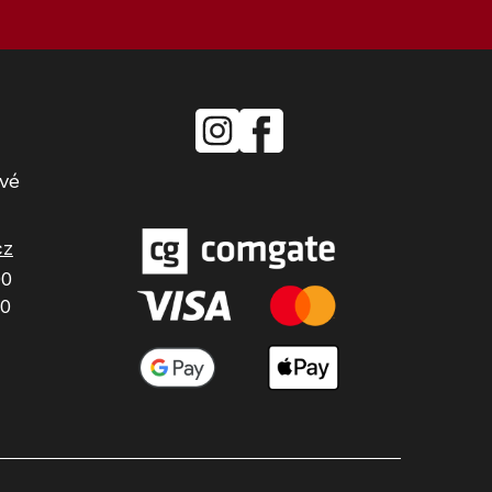
mielecentervlasek
Miele
Center
Vlášek
vé
cz
00
00