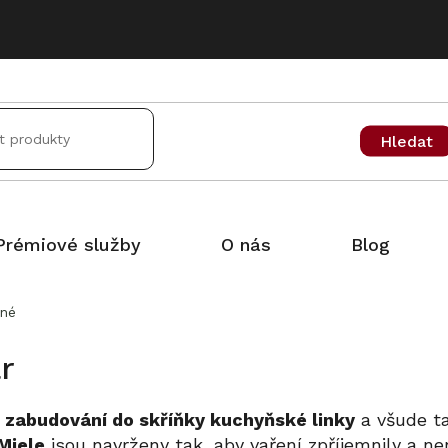
Hledat
Prémiové služby
O nás
Blog
vné
r
 zabudování do skříňky kuchyňské linky
a všude ta
Miele
jsou navrženy tak, aby vaření zpříjemnily a ne