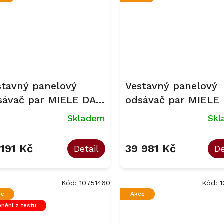
stavný panelový
Vestavný panelový
sávač par MIELE DAS
odsávač par MIELE
30
8930
Skladem
Sk
 191 Kč
39 981 Kč
Detail
De
Kód:
10751460
Kód:
1
ce
Akce
nění z testu