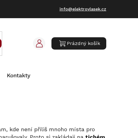
info@elektrovlasek.cz
Prázdný košík
NÁKUPNÍ
KOŠÍK
Kontakty
m, kde není příliš mnoho místa pro
narušovaly. Proto si zakládají na
tichém