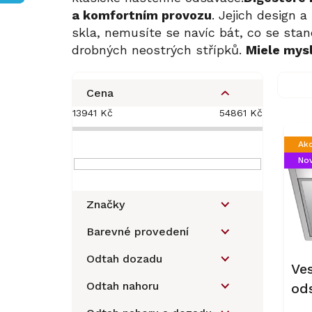
a komfortním provozu
. Jejich design 
skla, nemusíte se navíc bát, co se stan
drobných neostrých střípků.
Miele mys
P
o
Cena
s
13941
Kč
54861
Kč
V
t
ý
r
Ak
p
a
Nov
i
n
s
n
p
í
Značky
r
p
o
a
Barevné provedení
d
n
u
Odtah dozadu
e
Ve
k
l
Odtah nahoru
od
t
ů
15