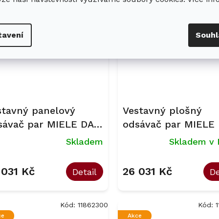
Kód:
11862270
Kód:
1
ce
Akce
tavení
Souhl
inka
stavný panelový
Vestavný plošný
sávač par MIELE DAS
odsávač par MIELE
30 Obsidian černá
2578
Skladem
Skladem v 
 031 Kč
26 031 Kč
Detail
De
Kód:
11862300
Kód:
ce
Akce