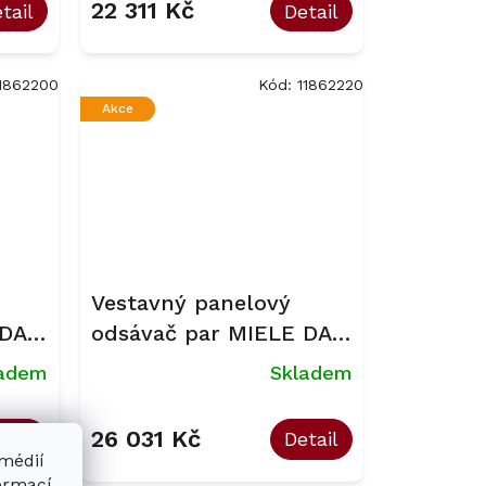
22 311 Kč
tail
Detail
1862200
Kód:
11862220
Akce
Vestavný panelový
 DAS
odsávač par MIELE DAS
4640
ladem
Skladem
26 031 Kč
tail
Detail
 médií
formací