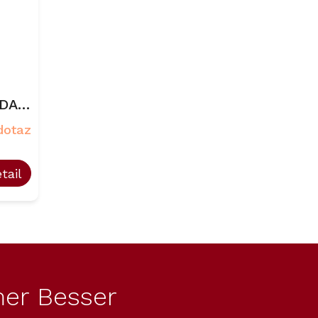
 DA
dotaz
tail
er Besser