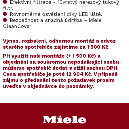
Efektivní filtrace - 10vrstvý nerezový tukový
filtr.
Rovnoměrné osvětlení díky LED liště.
Bezpečnost a snadná údržba – Miele
CleanCover
Výnos, rozbalení, odbornou montáž a odvoz
starého spotřebiče zajistíme za 1 500 Kč.
​​Při využití naší montáže (+ 1 500 Kč) a
objednání na soukromou nepodnikající osobu
můžeme spotřebič dodat s nižší sazbou DPH.
Cena spotřebiče je poté
12 904 Kč
. V případě
zájmu o předanění tento požadavek prosím
uveďte v objednávce do poznámky.
Kód:
ZARUKA 5 LET
Kód:
10751660
Kód:
ZARUKA 10 LET
Kód:
10751440
Akce
Akce
Z
á
p
a