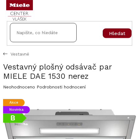
Přejít
na
obsah
Hledat
Vestavné
Vestavný plošný odsávač par
MIELE DAE 1530 nerez
Průměrné
Neohodnoceno
Podrobnosti hodnocení
hodnocení
produktu
Akce
je
Novinka
0,0
z
B
5
hvězdiček.