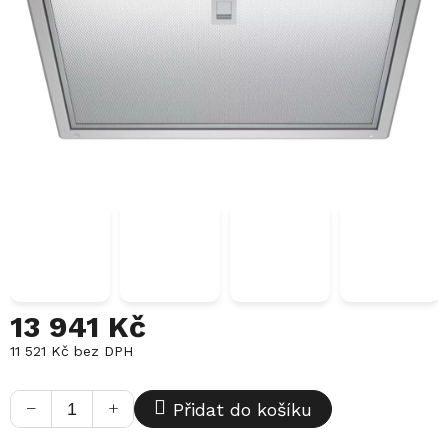
13 941 Kč
11 521 Kč
bez DPH
Měrná
cena:
−
+
Přidat do košíku