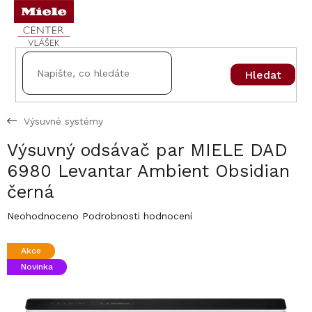
Přejít
na
obsah
Hledat
Výsuvné systémy
Výsuvný odsávač par MIELE DAD
6980 Levantar Ambient Obsidian
černá
Průměrné
Neohodnoceno
Podrobnosti hodnocení
hodnocení
produktu
Akce
je
Novinka
0,0
z
5
hvězdiček.