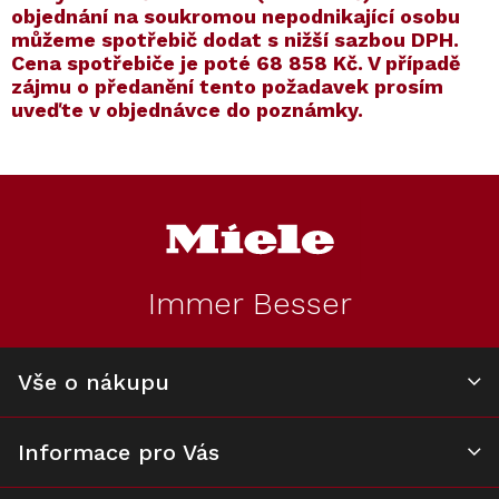
objednání na soukromou nepodnikající osobu
můžeme spotřebič dodat s nižší sazbou DPH.
Cena spotřebiče je poté
68 858 Kč
. V případě
zájmu o předanění tento požadavek prosím
uveďte v objednávce do poznámky.
Kód:
ZARUKA 5 LET
Kód:
12934720
Kód:
ZARUKA 10 LET
Kód:
12934700
Akce
Akce
Z
Novinka
Novinka
á
p
a
t
Immer Besser
í
Výsuvný odsávač
Prodloužená
Výsuvný odsávač
Prodloužená
par MIELE DAD
záruka na 5 let
par MIELE DAD
záruka na 10 let
6880 Levantar
4370 Levantar
Vše o nákupu
K dispozici
Na dotaz
K dispozici
Na dotaz
Ambient Obsidian
Obsidian černá
74 391 Kč
3 990 Kč
64 161 Kč
8 490 Kč
černá
Informace pro Vás
Do košíku
Detail
Do košíku
Detail