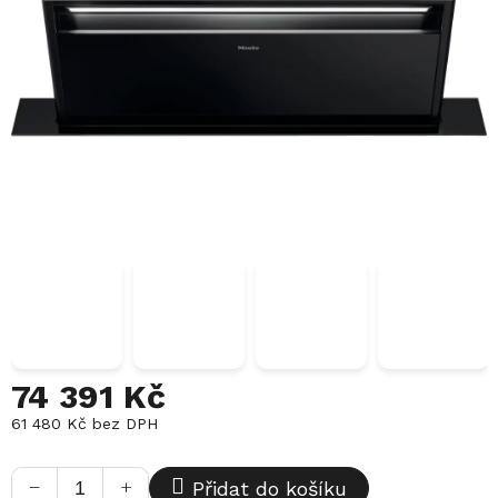
74 391 Kč
61 480 Kč
bez DPH
Měrná
cena:
−
+
Přidat do košíku