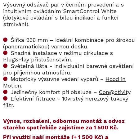
Výsuvný odsávač par v černém provedení a s
intuitivním ovládáním SmartControl White
(dotykové ovládání s bílou indikací a funkcí
stmívání).
Šířka 936 mm – ideální kombinace pro širokou
(panoramatickou) varnou desku.
Snadná instalace v režimu cirkulace s
Plug&Play příslušenstvím.
Světelná lišta - individuální barevné osvětlení
pro příjemnou atmosféru.
Motoricky výsuvné vedení výparů –
Hood in
Motion
.
Jedinečný komfort při obsluze –
Con@ctivity
.
Efektivní filtrace - 10vrstvý nerezový tukový
filtr.
Výnos, rozbalení, odbornou montáž a odvoz
starého spotřebiče zajistíme za 1 500 Kč.
​​Při využití naší montáže (+ 1 500 Kč) a