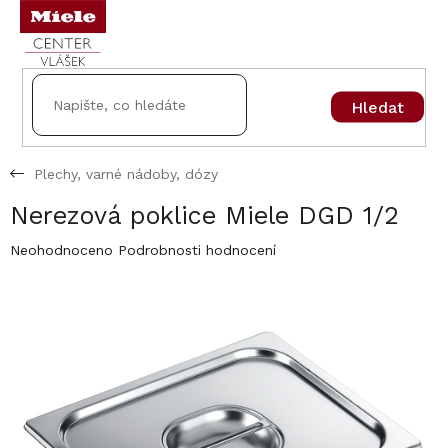
Přejít
na
obsah
Hledat
Plechy, varné nádoby, dózy
Nerezová poklice Miele DGD 1/2
Průměrné
Neohodnoceno
Podrobnosti hodnocení
hodnocení
produktu
je
0,0
z
5
hvězdiček.