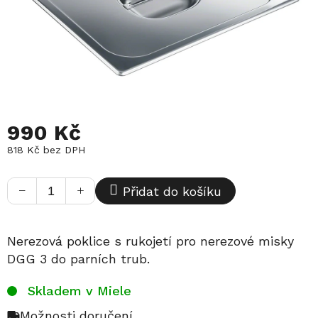
990 Kč
818 Kč bez DPH
Měrná
cena:
−
+
Přidat do košíku
Nerezová poklice s rukojetí pro nerezové misky
DGG 3 do parních trub.
Skladem v Miele
Možnosti doručení