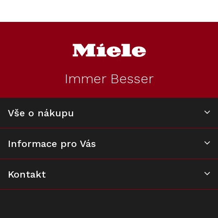
Kód:
5001400
Z
á
p
a
t
Immer Besser
í
Neperforovaná
miska Miele DGG 3
Vše o nákupu
Na dotaz
1 490 Kč
Informace pro Vás
Do košíku
Kontakt