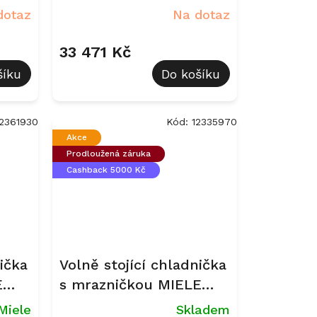
KFN 4395 BD Nerez
dotaz
Na dotaz
33 471 Kč
šíku
Do košíku
12361930
Kód:
12335970
Akce
Prodloužená záruka
Cashback 5000 Kč
ička
Volně stojící chladnička
E
s mrazničkou MIELE
KFN 4797 CD Bílá
Miele
Skladem