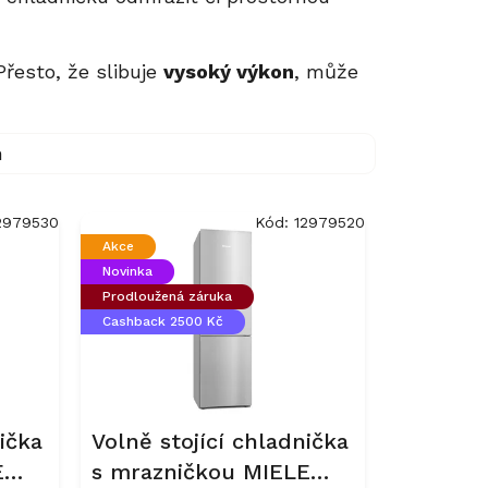
Přesto, že slibuje
vysoký výkon
, může
m
2979530
Kód:
12979520
Akce
Novinka
Prodloužená záruka
Cashback 2500 Kč
ička
Volně stojící chladnička
E
s mrazničkou MIELE