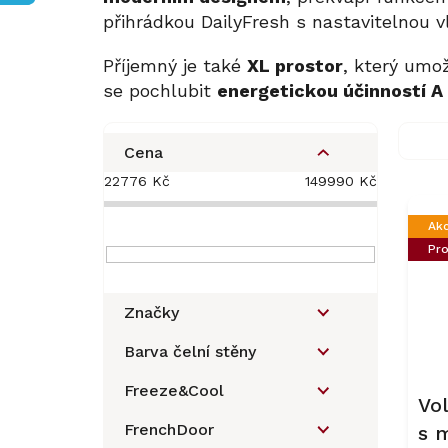
přihrádkou DailyFresh s nastavitelnou v
Příjemný je také
XL prostor
, který umo
se pochlubit
energetickou účinností A
P
o
Cena
s
22776
Kč
149990
Kč
V
t
ý
r
Ak
p
a
Pro
i
n
s
n
p
í
Značky
r
p
o
a
Barva čelní stěny
d
n
u
Freeze&Cool
e
Vol
k
l
FrenchDoor
s 
t