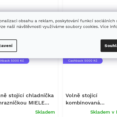
měrné
nocení
uktu
 121 Kč
39 981 Kč
onalizaci obsahu a reklam, poskytování funkcí sociálních
Do košíku
Do ko
ýze naší návštěvnosti využíváme soubory cookies. Více in
diček.
Kód:
11954070
Kód:
1
tavení
Souhl
ce
Akce
dloužená záruka
Prodloužená záruka
shback 5000 Kč
Cashback 5000 Kč
ně stojící chladnička
Volně stojící
mrazničkou MIELE
kombinovaná
N 4796 CD Nerez
chladnička s
Skladem
Skladem v 