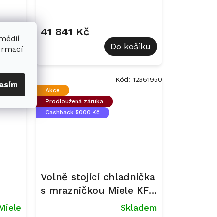
BlackBoard
41 841 Kč
 médií
šíku
Do košíku
formací
2430930
Kód:
12361950
asím
Akce
Prodloužená záruka
Cashback 5000 Kč
Volně stojící chladnička
s mrazničkou Miele KFN
4799 AD Nerez
Miele
Skladem