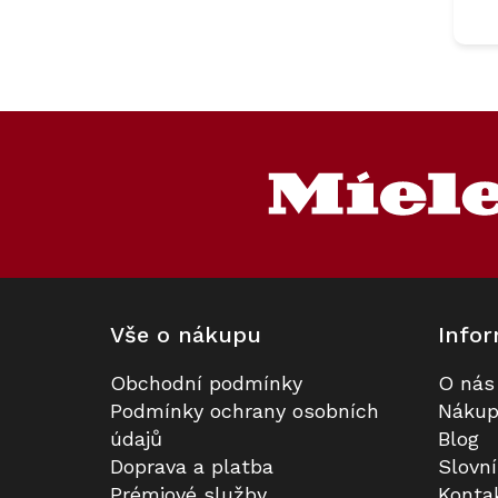
Z
á
p
a
t
í
Vše o nákupu
Infor
Obchodní podmínky
O nás
Podmínky ochrany osobních
Nákup
údajů
Blog
Doprava a platba
Slovn
Prémiové služby
Konta