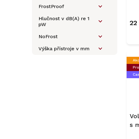
ů
KF
FrostProof
Hlučnost v dB(A) re 1
22
pW
NoFrost
Výška přístroje v mm
Ak
Pro
Ca
Vol
s 
KF