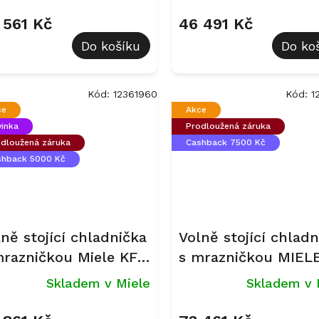
eanSteel
výrobníkem ledu M
KFN 4799 CDE Nere
 561 Kč
46 491 Kč
Do košíku
Do ko
Kód:
12361960
Kód:
1
ce
Akce
inka
Prodloužená záruka
dloužená záruka
Cashback 7500 Kč
shback 5000 Kč
ně stojící chladnička
Volně stojící chladn
mrazničkou Miele KFN
s mrazničkou MIEL
99 AD Obsidian černá,
KFN 4898 A-20 D
Skladem v Miele
Skladem v 
tná
BlackSteel