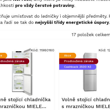
lhkostí
pro vždy čerstvé potraviny
.
žňuje umísťovat do ledničky i objemnější předměty. 
a řadí se tak do
nejvyšší třídy energetické úspory
.
17
položek celke
Kód:
11980160
Kód:
1
ce
Akce
dloužená záruka
Prodloužená záruka
Cashback 2500 Kč
ně stojící chladnička
Volně stojící chladn
mrazničkou MIELE
s mrazničkou MIEL