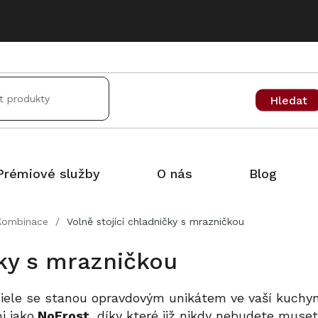
Hledat
Prémiové služby
O nás
Blog
Kombinace
/
Volně stojící chladničky s mrazničkou
čky s mrazničkou
 Miele se stanou opravdovým unikátem ve vaší kuchy
i jako
NoFrost
, díky které již nikdy nebudete muse