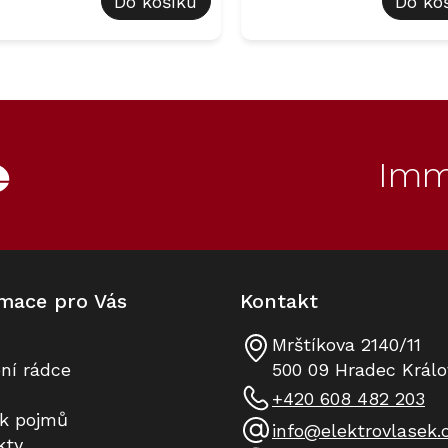
Do košíku
Do ko
O
v
l
á
d
Imm
a
c
í
p
r
v
k
mace pro Vás
Kontakt
y
v
ý
Mrštíkova 2140/11
p
ní rádce
500 09 Hradec Králo
i
+420 608 482 203
s
ík pojmů
u
info
@
elektrovlasek.
kty