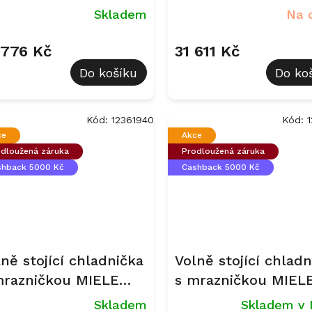
N 4374 ED Nerez
KFN 4375 BD Nerez
Skladem
Na 
 776 Kč
31 611 Kč
Do košíku
Do ko
Kód:
12361940
Kód:
ce
Akce
dloužená záruka
Prodloužená záruka
shback 5000 Kč
Cashback 5000 Kč
ně stojící chladnička
Volně stojící chladn
mrazničkou MIELE
s mrazničkou MIEL
N 4377 CD 125
KFN 4397 CD Nerez
Skladem
Skladem v 