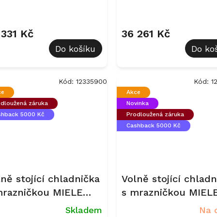
ition Nerez
Průměrné
hodnocení
produktu
 331 Kč
36 261 Kč
je
Do košíku
Do ko
5,0
z
5
hvězdiček.
Kód:
12335900
Kód:
1
ce
Akce
dloužená záruka
Novinka
shback 5000 Kč
Prodloužená záruka
Cashback 5000 Kč
ně stojící chladnička
Volně stojící chladn
mrazničkou MIELE
s mrazničkou MIEL
N 4795 CD BlackSteel
KFN 4395 AD Bílá
Skladem
Na 