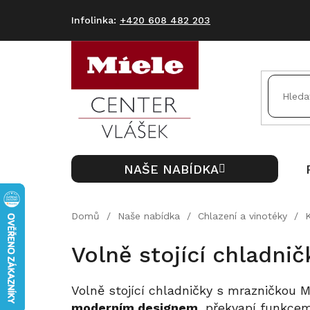
Přejít
na
+420 608 482 203
obsah
NAŠE NABÍDKA
Domů
/
Naše nabídka
/
Chlazení a vinotéky
/
Volně stojící chladni
Volně stojící chladničky s mrazničkou
moderním designem
, překvapí funkcem