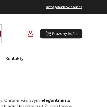
info@elektrovlasek.cz
Prázdný košík
NÁKUPNÍ
KOŠÍK
Kontakty
ni. Ohromí vás svým
elegantním a
t chladničku odmrazit či prostornou