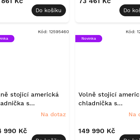
 861 Kč
73 461 Kč
Do košíku
Do ko
Kód:
12595460
Kód:
1
inka
Novinka
ně stojící americká
Volně stojící ameri
ladnička s
chladnička s
azničkou Miele KFFD
mrazničkou Miele 
Na dotaz
Na 
65 Nerez
6867 Obsidian černá
matná
4 990 Kč
149 990 Kč