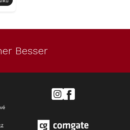
šíku
er Besser
mielecentervlasek
Miele
Center
Vlášek
vé
cz