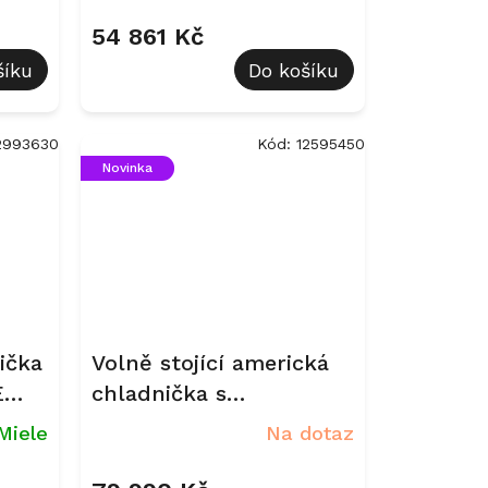
IELE
z
54 861 Kč
šíku
Do košíku
2993630
Kód:
12595450
Novinka
ička
Volně stojící americká
E
chladnička s
mrazničkou Miele KFFD
Miele
Na dotaz
6741 Nerez