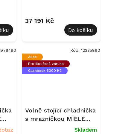
37 191 Kč
šíku
Do košíku
2979490
Kód:
12335890
Akce
Prodloužená záruka
Cashback 5000 Kč
ička
Volně stojící chladnička
E
s mrazničkou MIELE
KFN 4795 CD
dotaz
Skladem