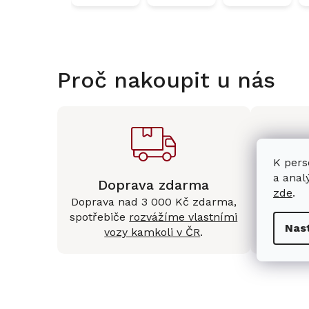
Proč nakoupit u nás
K pers
a anal
Doprava zdarma
Kam
zde
.
Doprava nad 3 000 Kč zdarma,
Mám
spotřebiče
rozvážíme vlastními
Králové 
Nas
vozy kamkoli v ČR
.