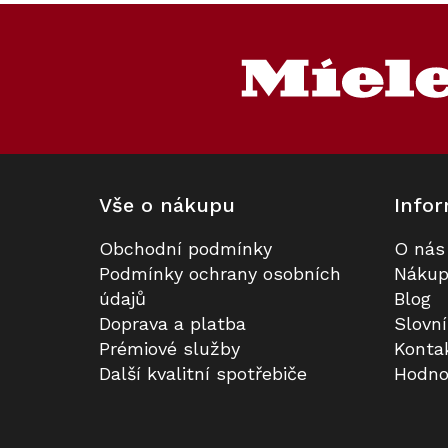
Z
Prodloužená záruka
á
p
a
t
í
Vše o nákupu
Infor
Obchodní podmínky
O nás
Volně stojící chladnička s
Startovací sada pro filtr Active
Podmínky ochrany osobních
Nákup
mrazničkou MIELE KFN 4374 ED
AirClean Miele KKF-FS
údajů
Blog
Nerez
Doprava a platba
Slovn
Skladem
Skladem
Prémiové služby
Konta
Další kvalitní spotřebiče
Hodno
22 776 Kč
1 890 Kč
Do košíku
Do košíku