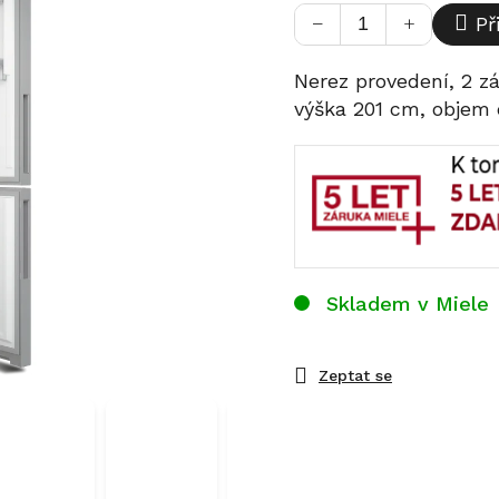
cena:
−
+
Př
Nerez provedení, 2 z
výška 201 cm, objem 
Skladem v Miele
Zeptat se