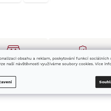
onalizaci obsahu a reklam, poskytování funkcí sociálních
ýze naší návštěvnosti využíváme soubory cookies. Více in
enná prodejna
Stabilní prodejce
e
showroom
v Hradci
Jsme stabilní prodejce
s možností jednoduše u
domácích spotřebičů Miele s
tavení
Souhl
nás zaparkovat.
zkušenostmi od roku 2001.