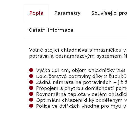
Popis
Parametry
Související pr
Ostatní informace
Volně stojící chladnička s mrazničkou v
potravin a beznámrazovým systémem
N
Výška 201 cm, objem chladničky 258 l
Déle čerstvé potraviny díky 2 šuplík
Žádná námraza na potravinách – již
Propojení s chytrou domácností po
Rovnoměrná teplota v celém chladic
Optimální chlazení díky odděleným
Police ve dvířkách vhodné pro mytí
Kód:
Kód:
118823
119801
Akce