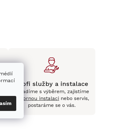
 médií
formací
Profi služby a instalace
Poradíme s výběrem, zajistíme
e
odbornou instalaci
nebo servis,
asím
postaráme se o vás.