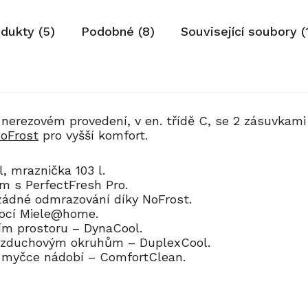
odukty (5)
Podobné (8)
Související soubory (
 nerezovém provedení, v en. třídě C, se 2 zásuvkami
oFrost
pro vyšší komfort.
, mraznička 103 l.
ům s PerfectFresh Pro.
 žádné odmrazování díky NoFrost.
mocí Miele@home.
ím prostoru – DynaCool.
 vzduchovým okruhům – DuplexCool.
 v myčce nádobí – ComfortClean.
80
60
Kód:
Kód:
10159570
12361940
Akce