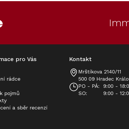
Prodloužená záruka
Cashback 5000 Kč
Imm
mace pro Vás
Kontakt
Mrštíkova 2140/11
Volně stojící chladnička s
Sada utěrek Miele MicroCloth, 3
ní rádce
500 09 Hradec Králo
mrazničkou MIELE KFN 4377 CD
ks
PO - PÁ:
9:00 - 18:
125 Edition Nerez
ík pojmů
SO:
9:00 - 12:
Skladem
Skladem
kty
cení a sběr recenzí
35 331 Kč
390 Kč
Do košíku
Do košíku