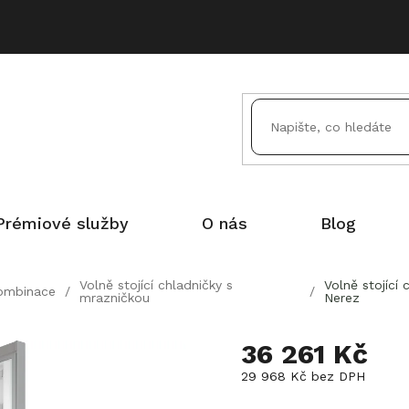
Prémiové služby
O nás
Blog
Volně stojící chladničky s
Volně stojíc
ombinace
/
/
mrazničkou
Nerez
36 261 Kč
29 968 Kč bez DPH
Měrná