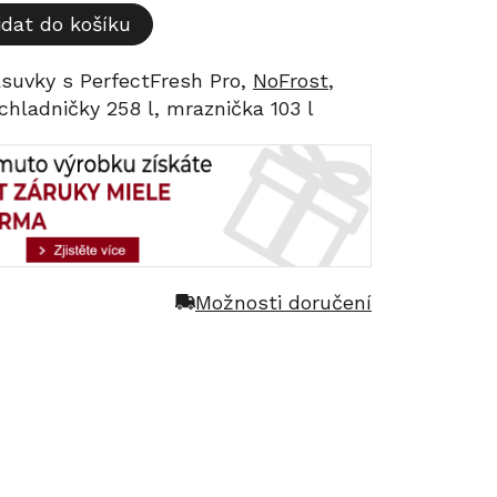
idat do košíku
ásuvky s PerfectFresh Pro,
NoFrost
,
chladničky 258 l, mraznička 103 l
Možnosti doručení