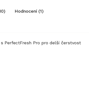
10)
Hodnocení (1)
 s PerfectFresh Pro pro delší čerstvost
Kód:
Kód:
12335890
7006550
Akce