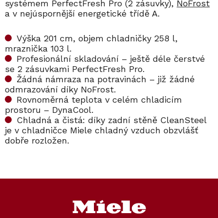
systémem PerfectFresh Pro (2 zásuvky),
NoFrost
a v nejúspornější energetické třídě A.
Výška 201 cm, objem chladničky 258 l,
mraznička 103 l.
Profesionální skladování – ještě déle čerstvé
se 2 zásuvkami PerfectFresh Pro.
Žádná námraza na potravinách – již žádné
odmrazování díky NoFrost.
Rovnoměrná teplota v celém chladicím
prostoru – DynaCool.
Chladná a čistá: díky zadní stěně CleanSteel
je v chladničce Miele chladný vzduch obzvlášť
dobře rozložen.
Kód:
Kód:
12361960
10159570
Kód:
Kód:
11882380
11980160
Akce
Akce
Z
Novinka
Prodloužená záruka
á
Prodloužená záruka
p
Cashback 5000 Kč
a