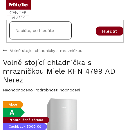
Přejít
na
obsah
Hledat
Volně stojící chladničky s mrazničkou
Volně stojící chladnička s
mrazničkou Miele KFN 4799 AD
Nerez
Průměrné
Neohodnoceno
Podrobnosti hodnocení
hodnocení
produktu
Akce
je
A
0,0
z
Prodloužená záruka
5
Cashback 5000 Kč
hvězdiček.