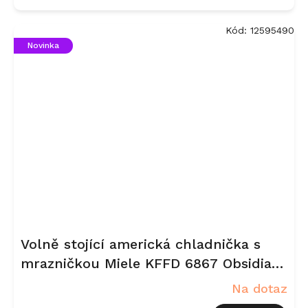
Kód:
12595490
Novinka
Volně stojící americká chladnička s
mrazničkou Miele KFFD 6867 Obsidian
černá, matná
Na dotaz