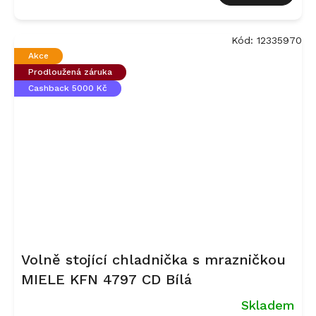
je
5,0
z
Kód:
12335970
5
Akce
hvězdiček.
Prodloužená záruka
Cashback 5000 Kč
Volně stojící chladnička s mrazničkou
MIELE KFN 4797 CD Bílá
Skladem