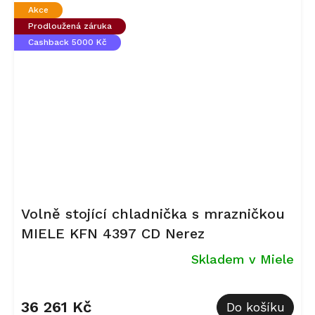
Akce
Prodloužená záruka
Cashback 5000 Kč
Volně stojící chladnička s mrazničkou
MIELE KFN 4397 CD Nerez
Skladem v Miele
Průměrné
hodnocení
36 261 Kč
Do košíku
produktu