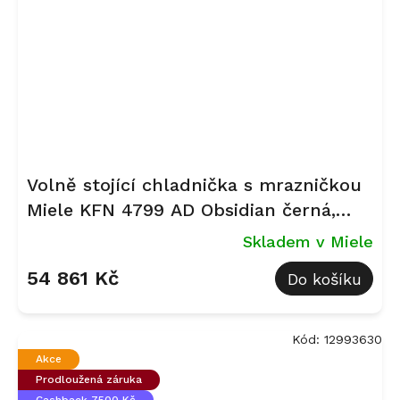
Volně stojící chladnička s mrazničkou
Miele KFN 4799 AD Obsidian černá,
matná
Skladem v Miele
54 861 Kč
Do košíku
Kód:
12993630
Akce
Prodloužená záruka