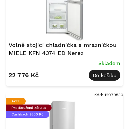
d
u
k
t
ů
Volně stojící chladnička s mrazničkou
MIELE KFN 4374 ED Nerez
Skladem
22 776 Kč
Do košíku
Kód:
12979530
Akce
Prodloužená záruka
Cashback 2500 Kč