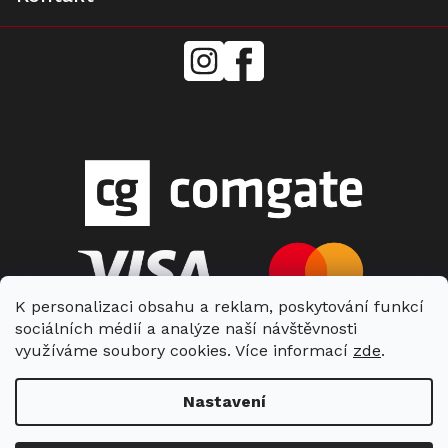
mielecentervlasek
Miele
Center
Vlášek
K personalizaci obsahu a reklam, poskytování funkcí
sociálních médií a analýze naší návštěvnosti
využíváme soubory cookies. Více informací
zde
.
Nastavení
Copyright 2026
Miele Center Vlášek
. Všechna práva vyhrazena.