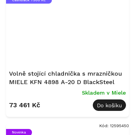
Cashback 7500 Kč
Volně stojící chladnička s mrazničkou
MIELE KFN 4898 A-20 D BlackSteel
Skladem v Miele
73 461 Kč
Do košíku
Kód:
12595450
Novinka