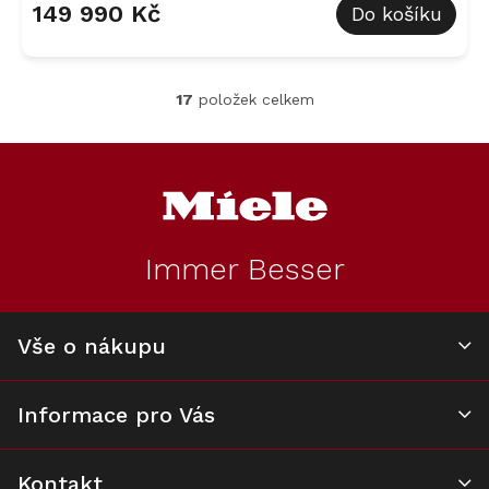
149 990 Kč
Do košíku
17
položek celkem
O
v
l
Z
á
á
d
p
a
a
c
t
í
Immer Besser
í
p
r
v
k
Vše o nákupu
y
v
ý
Informace pro Vás
p
i
s
u
Kontakt