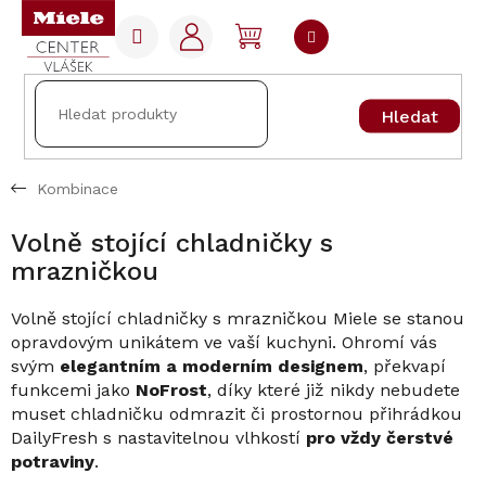
Přejít
na
NÁKUPNÍ
obsah
KOŠÍK
Hledat
Kombinace
Volně stojící chladničky s
mrazničkou
Volně stojící chladničky s mrazničkou Miele se stanou
opravdovým unikátem ve vaší kuchyni. Ohromí vás
svým
elegantním a moderním designem
, překvapí
funkcemi jako
NoFrost
, díky které již nikdy nebudete
muset chladničku odmrazit či prostornou přihrádkou
DailyFresh s nastavitelnou vlhkostí
pro vždy čerstvé
potraviny
.