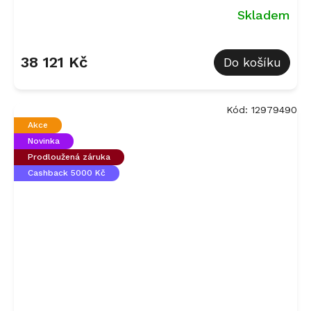
Skladem
Průměrné
hodnocení
38 121 Kč
Do košíku
produktu
je
5,0
z
Kód:
12979490
5
Akce
hvězdiček.
Novinka
Prodloužená záruka
Cashback 5000 Kč