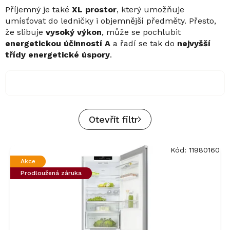
Příjemný je také
XL prostor
, který umožňuje
umísťovat do ledničky i objemnější předměty. Přesto,
že slibuje
vysoký výkon
, může se pochlubit
energetickou účinností A
a řadí se tak do
nejvyšší
třídy energetické úspory
.
Otevřít filtr
V
Kód:
11980160
ý
Akce
p
Prodloužená záruka
i
s
p
r
o