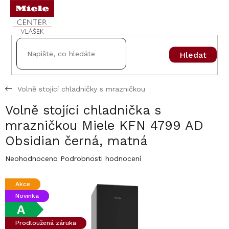
Přejít
na
obsah
Hledat
Volně stojící chladničky s mrazničkou
Volně stojící chladnička s
mrazničkou Miele KFN 4799 AD
Obsidian černá, matná
Průměrné
Neohodnoceno
Podrobnosti hodnocení
hodnocení
produktu
Akce
je
Novinka
0,0
z
A
5
Prodloužená záruka
hvězdiček.