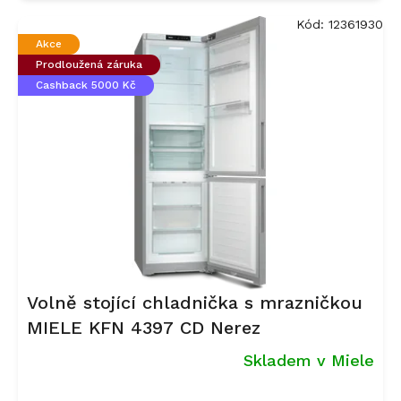
Kód:
12361930
Akce
Prodloužená záruka
Cashback 5000 Kč
Volně stojící chladnička s mrazničkou
MIELE KFN 4397 CD Nerez
Skladem v Miele
Průměrné