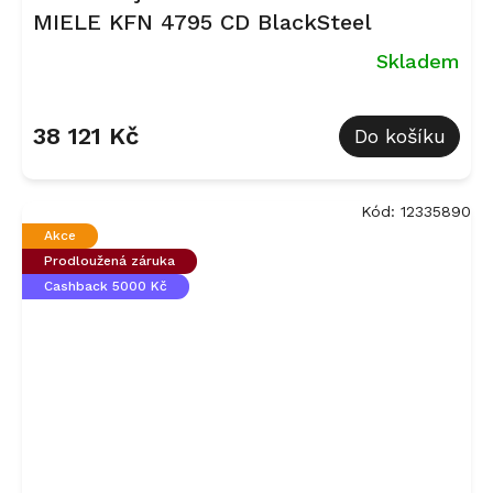
MIELE KFN 4795 CD BlackSteel
Skladem
Průměrné
hodnocení
38 121 Kč
Do košíku
produktu
je
5,0
z
Kód:
12335890
5
Akce
hvězdiček.
Prodloužená záruka
Cashback 5000 Kč