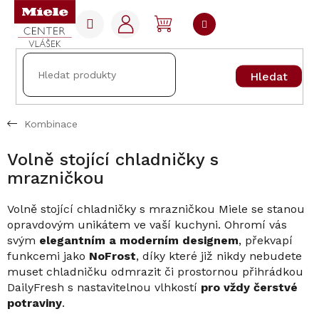
Přejít
na
NÁKUPNÍ
obsah
KOŠÍK
Hledat
Kombinace
Volně stojící chladničky s
mrazničkou
Volně stojící chladničky s mrazničkou Miele se stanou
opravdovým unikátem ve vaší kuchyni. Ohromí vás
svým
elegantním a moderním designem
, překvapí
funkcemi jako
NoFrost
, díky které již nikdy nebudete
muset chladničku odmrazit či prostornou přihrádkou
DailyFresh s nastavitelnou vlhkostí
pro vždy čerstvé
potraviny
.