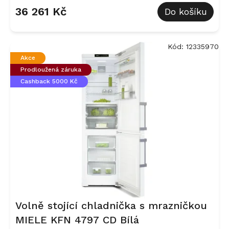
hodnocení
36 261 Kč
Do košíku
produktu
je
5,0
z
Kód:
12335970
5
Akce
hvězdiček.
Prodloužená záruka
Cashback 5000 Kč
Volně stojící chladnička s mrazničkou
MIELE KFN 4797 CD Bílá