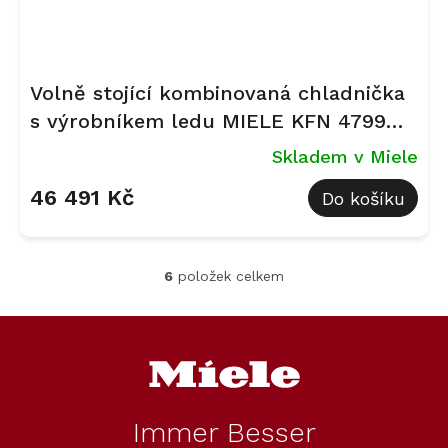
Volně stojící kombinovaná chladnička
s výrobníkem ledu MIELE KFN 4799
CDE Nerez
Skladem v Miele
46 491 Kč
Do košíku
6
položek celkem
O
v
l
Z
á
á
d
p
a
a
c
t
í
Immer Besser
í
p