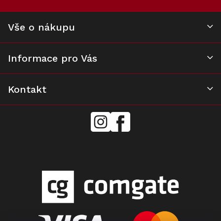
r
v
k
Vše o nákupu
y
v
ý
Informace pro Vás
p
i
s
u
Kontakt
mielecentervlasek
Miele
Center
Vlášek