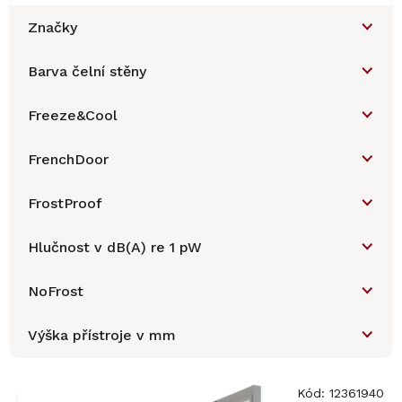
Značky
Barva čelní stěny
Freeze&Cool
FrenchDoor
FrostProof
Hlučnost v dB(A) re 1 pW
NoFrost
Výška přístroje v mm
V
ý
Kód:
12361940