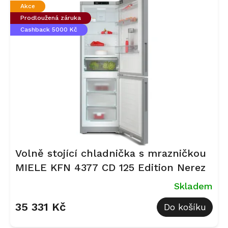
p
Akce
i
Prodloužená záruka
s
Cashback 5000 Kč
p
r
o
d
u
k
t
ů
Volně stojící chladnička s mrazničkou
MIELE KFN 4377 CD 125 Edition Nerez
Skladem
35 331 Kč
Do košíku