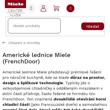
Přejít
na
NÁKUPNÍ
obsah
KOŠÍK
Hledat
Chlazení a vinotéky
Americké lednice Miele
(FrenchDoor)
Americké lednice Miele představují prémiové řešení
pro náročné kuchyně, kde se klade
důraz na prostor,
design a špičkové technologie
. Typicky jde o
velkoobjemové chladničky s odděleným mrazákem v
dolní části přístroje, často řešené ve formátu tzv.
FrenchDoor. Ten znamená
dvoukřídlé otevírání horní
chladicí části
(jako francouzské dveře) a samostatnou
mrazicí část dole, která může být také dvoukřídlá,