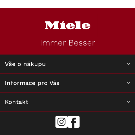
v
l
Z
á
á
d
p
a
a
c
t
í
Immer Besser
í
p
r
v
k
Vše o nákupu
y
v
ý
Informace pro Vás
p
i
s
u
Kontakt
mielecentervlasek
Miele
Center
Vlášek