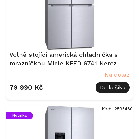
d
u
k
t
ů
Volně stojící americká chladnička s
mrazničkou Miele KFFD 6741 Nerez
Na dotaz
79 990 Kč
Do košíku
Kód:
12595460
Novinka