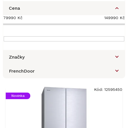
Cena
79990
Kč
149990
Kč
Značky
FrenchDoor
V
ý
Kód:
12595450
p
Novinka
i
s
p
r
o