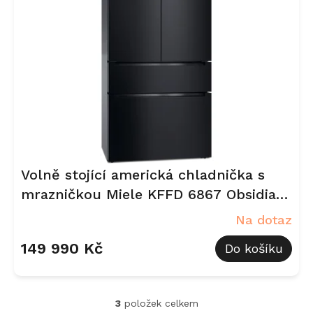
Volně stojící americká chladnička s
mrazničkou Miele KFFD 6867 Obsidian
černá, matná
Na dotaz
149 990 Kč
Do košíku
3
položek celkem
O