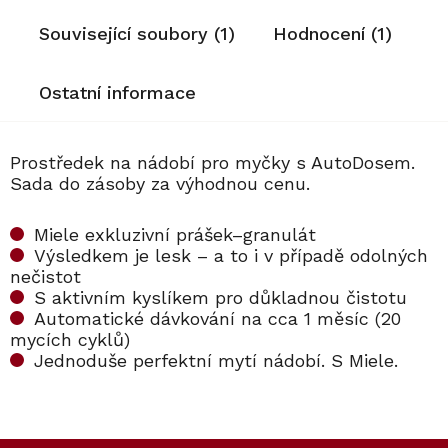
Související soubory (1)
Hodnocení (1)
Ostatní informace
Prostředek na nádobí pro myčky s AutoDosem.
Sada do zásoby za výhodnou cenu.
Miele exkluzivní prášek–granulát
Výsledkem je lesk – a to i v případě odolných
nečistot
S aktivním kyslíkem pro důkladnou čistotu
Automatické dávkování na cca 1 měsíc (20
mycích cyklů)
Jednoduše perfektní mytí nádobí. S Miele.
Kód:
Kód:
12358080
11841470
Kód:
Kód:
10248580
11295770