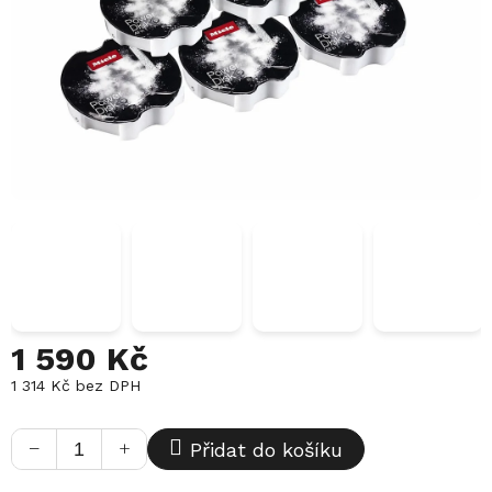
1 590 Kč
1 314 Kč bez DPH
Měrná
cena:
−
+
Přidat do košíku