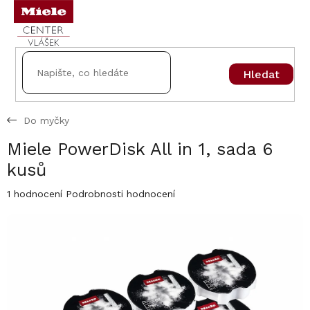
Přejít
na
obsah
Hledat
Do myčky
Miele PowerDisk All in 1, sada 6
kusů
Průměrné
1 hodnocení
Podrobnosti hodnocení
hodnocení
produktu
je
5,0
z
5
hvězdiček.