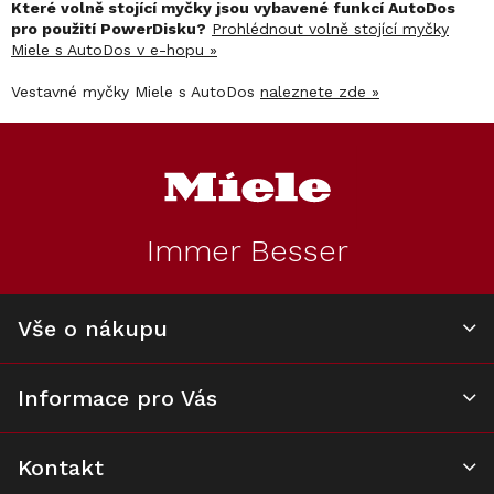
Které volně stojící myčky jsou vybavené funkcí AutoDos
pro použití PowerDisku?
Prohlédnout volně stojící myčky
Miele s AutoDos v e-hopu »
Vestavné myčky Miele s AutoDos
naleznete zde »
Z
á
p
a
t
Immer Besser
í
Vše o nákupu
Informace pro Vás
Kontakt