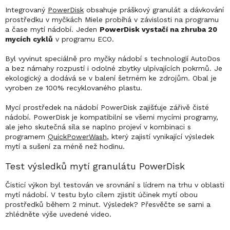
Integrovaný
PowerDisk
obsahuje práškový granulát a dávkování
prostředku v myčkách Miele probíhá v závislosti na programu
a čase mytí nádobí. Jeden
PowerDisk vystačí na zhruba 20
mycích cyklů
v programu ECO.
Byl vyvinut speciálně pro myčky nádobí s technologií AutoDos
a bez námahy rozpustí i odolné zbytky ulpívajících pokrmů. Je
ekologický a dodává se v balení šetrném ke zdrojům. Obal je
vyroben ze 100% recyklovaného plastu.
Mycí prostředek na nádobí PowerDisk zajišťuje zářivě čisté
nádobí. PowerDisk je kompatibilní se všemi mycími programy,
ale jeho skutečná síla se naplno projeví v kombinaci s
programem
QuickPowerWash
, který zajistí vynikající výsledek
mytí a sušení za méně než hodinu.
Test výsledků mytí granulátu PowerDisk
Čisticí výkon byl testován ve srovnání s lídrem na trhu v oblasti
mytí nádobí. V testu bylo cílem zjistit účinek mytí obou
prostředků během 2 minut. Výsledek? Přesvěčte se sami a
zhlédněte výše uvedené video.