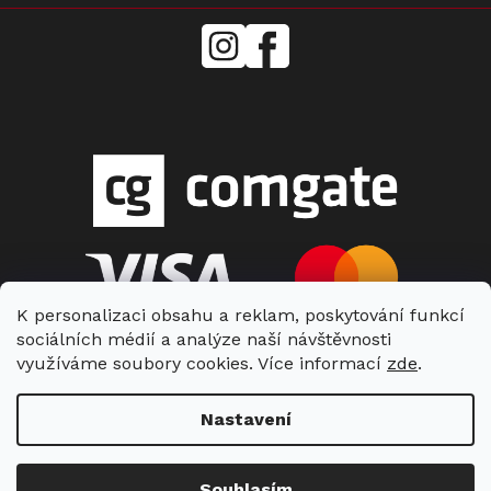
mielecentervlasek
Miele
Center
Vlášek
K personalizaci obsahu a reklam, poskytování funkcí
sociálních médií a analýze naší návštěvnosti
využíváme soubory cookies. Více informací
zde
.
Nastavení
Copyright 2026
Miele Center Vlášek
. Všechna práva vyhrazena.
Souhlasím
Vytvořil Shoptet
| Nakódoval Shopcode