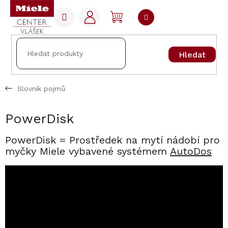
Přejít
na
NÁKUPNÍ
obsah
KOŠÍK
Hledat
Slovník pojmů
PowerDisk
PowerDisk = Prostředek na mytí nádobí pro
myčky Miele vybavené systémem
AutoDos