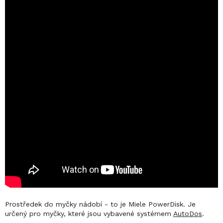
Prostředek do myčky nádobí - to je Miele PowerDisk. Je
určený pro myčky, které jsou vybavené systémem
AutoDos
.