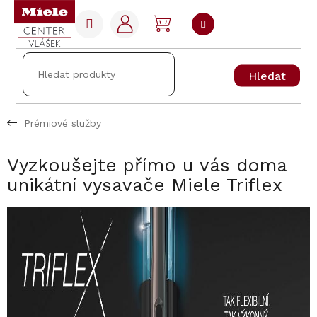
Přejít
na
NÁKUPNÍ
obsah
KOŠÍK
Hledat
Prémiové služby
Vyzkoušejte přímo u vás doma
unikátní vysavače Miele Triflex