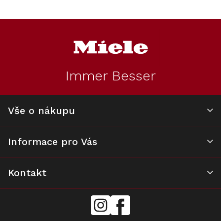
Z
á
p
a
t
Immer Besser
í
Vše o nákupu
Informace pro Vás
Kontakt
mielecentervlasek
Miele
Center
Vlášek