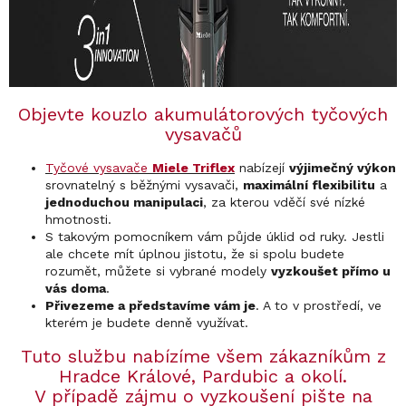
Objevte kouzlo akumulátorových tyčových
vysavačů
Tyčové vysavače
Miele Triflex
nabízejí
výjimečný výkon
srovnatelný s běžnými vysavači,
maximální flexibilitu
a
jednoduchou manipulaci
, za kterou vděčí své nízké
hmotnosti.
S takovým pomocníkem vám půjde úklid od ruky. Jestli
ale chcete mít úplnou jistotu, že si spolu budete
rozumět, můžete si vybrané modely
vyzkoušet přímo u
vás doma
.
Přivezeme a představíme vám je
. A to v prostředí, ve
kterém je budete denně využívat.
Tuto službu nabízíme všem zákazníkům z
Hradce Králové, Pardubic a okolí.
V případě zájmu o vyzkoušení pište na