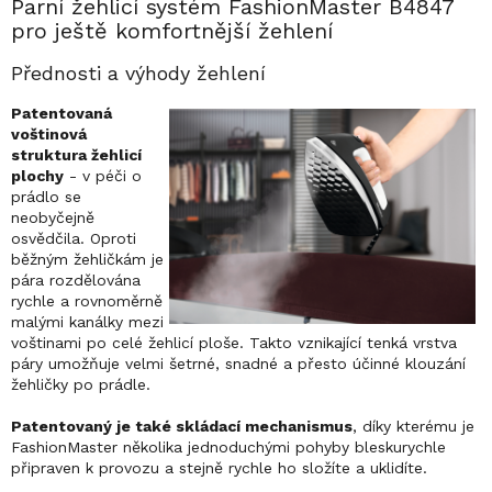
Parní žehlicí systém FashionMaster B4847
pro ještě komfortnější žehlení
Přednosti a výhody žehlení
Patentovaná
voštinová
struktura žehlicí
plochy
- v péči o
prádlo se
neobyčejně
osvědčila. Oproti
běžným žehličkám je
pára rozdělována
rychle a rovnoměrně
malými kanálky mezi
voštinami po celé žehlicí ploše. Takto vznikající tenká vrstva
páry umožňuje velmi šetrné, snadné a přesto účinné klouzání
žehličky po prádle.
Patentovaný je také skládací mechanismus
, díky kterému je
FashionMaster několika jednoduchými pohyby bleskurychle
připraven k provozu a stejně rychle ho složíte a uklidíte.