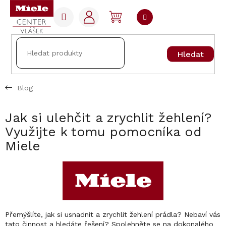
Přejít
na
NÁKUPNÍ
obsah
KOŠÍK
Hledat
Blog
Jak si ulehčit a zrychlit žehlení?
Využijte k tomu pomocníka od
Miele
Přemýšlíte, jak si usnadnit a zrychlit žehlení prádla? Nebaví vás
tato činnost a hledáte řešení? Spolehněte se na dokonalého