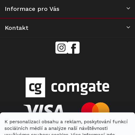
Informace pro Vás
Kontakt
mielecentervlasek
Miele
Center
Vlášek
K personalizaci obsahu a reklam, poskytování funkcí
sociálních médií a analýze naší návštěvnosti
využíváme soubory cookies. Více informací
zde
.