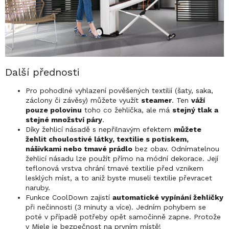
Další přednosti
Pro pohodlné vyhlazení pověšených textilií (šaty, saka,
záclony či závěsy) můžete využít
steamer
. Ten
váží
pouze polovinu
toho co žehlička, ale má
stejný tlak a
stejné množství páry
.
Díky žehlicí násadě s nepřilnavým efektem
můžete
žehlit choulostivé látky, textilie s potiskem,
nášivkami nebo tmavé prádlo
bez obav. Odnímatelnou
žehlicí násadu lze použít přímo na módní dekorace. Její
teflonová vrstva chrání tmavé textilie před vznikem
lesklých míst, a to aniž byste museli textilie převracet
naruby.
Funkce CoolDown zajistí
automatické vypínání žehličky
při nečinnosti (3 minuty a více). Jedním pohybem se
poté v případě potřeby opět samočinně zapne. Protože
v Miele je bezpečnost na prvním místě!