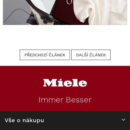
PŘEDCHOZÍ ČLÁNEK
DALŠÍ ČLÁNEK
Z
á
p
a
t
Immer Besser
í
Vše o nákupu