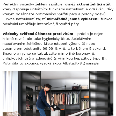
Perfektní výsledky žehlení zajišťuje rovněž
aktivní žehlící stůl
,
který disponuje unikátními funkcemi nafouknutí a odsávání, díky
kterým dosáhnete optimálního využití páry a polohy oděvů.
Funkce nafouknutí zajistí
mimořádně jemné vyhlazení
, funkce
odsávání umožňuje intenzívnější využití páry.
Vědecky ověřená účinnost proti virům
- prádlo je nejen
krásně rovné, ale také hygienicky čisté. Selektivním
napařováním žehličkou Miele (stupeň výkonu 3) nebo
steamerem odstraníte 99,99 % virů, a to během 5 sekund.
Snadno a rychle se tak zbavíte mimo jiné koronavirů,
chřipkových virů a adenovirů (s výjimkou hepatitidy typu B).
Potvrdila to zkouška
vysoké školy Albstadt-Sigmaringen
.