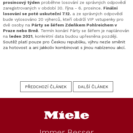
prosincový týden
proběhne losování ze správných odpovědí
zaregistrovaných v období 30. října - 6. prosince.
Finální
losování se poté uskuteční 7.12.
a ze správných odpovědí
bude vylosováno 20 výherců, kteří obdrží VIP vstupenky pro
dvě osoby na
Párty se šéfem Zdeňkem Pohlreichem v
Praze nebo Brně
. Termín konání Párty se šéfem je naplánován
na
leden 2021
, konkrétní data budou upřesněna později.
Soutěž platí pouze pro Českou republiku, výhru nezle směnit
za hotovost a ani jakkoliv kombinovat s jinou nabízenou akcí.
PŘEDCHOZÍ ČLÁNEK
DALŠÍ ČLÁNEK
Z
á
p
a
t
Immer Besser