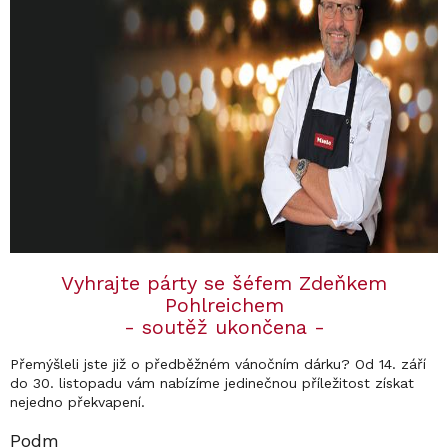
Vyhrajte párty se šéfem Zdeňkem
Pohlreichem
- soutěž ukončena -
Přemýšleli jste již o předběžném vánočním dárku? Od 14. září
do 30. listopadu vám nabízíme jedinečnou příležitost získat
nejedno překvapení.
Podm