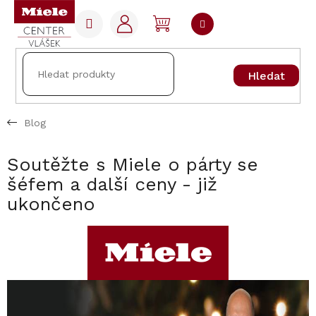
Přejít
na
NÁKUPNÍ
obsah
KOŠÍK
Hledat
Blog
Soutěžte s Miele o párty se
šéfem a další ceny - již
ukončeno