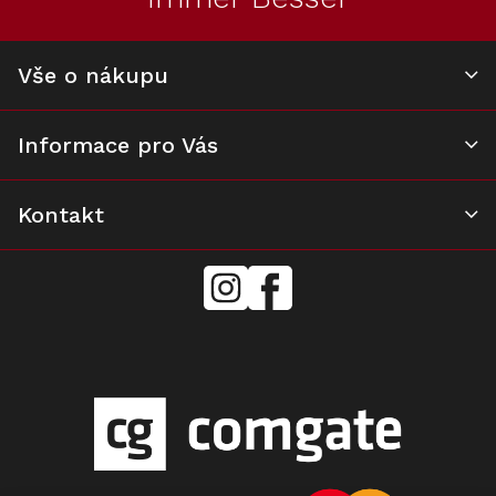
í
Vše o nákupu
Informace pro Vás
Kontakt
mielecentervlasek
Miele
Center
Vlášek