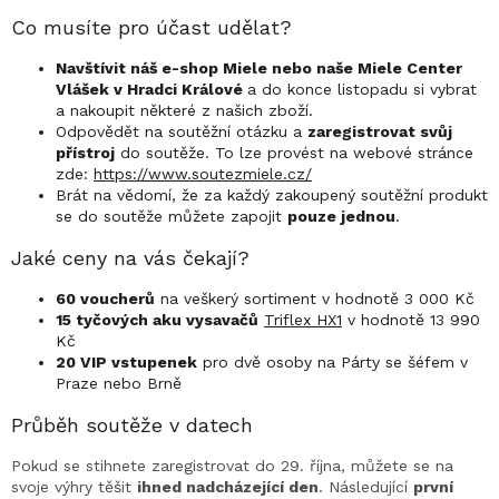
Co musíte pro účast udělat?
Navštívit náš e-shop Miele nebo naše Miele Center
Vlášek v Hradci Králové
a do konce listopadu si vybrat
a nakoupit některé z našich zboží.
Odpovědět na soutěžní otázku a
zaregistrovat svůj
přístroj
do soutěže. To lze provést na webové stránce
zde:
https://www.soutezmiele.cz/
Brát na vědomí, že za každý zakoupený soutěžní produkt
se do soutěže můžete zapojit
pouze jednou
.
Jaké ceny na vás čekají?
60 voucherů
na veškerý sortiment v hodnotě 3 000 Kč
15 tyčových aku vysavačů
Triflex HX1
v hodnotě 13 990
Kč
20 VIP vstupenek
pro dvě osoby na Párty se šéfem v
Praze nebo Brně
Průběh soutěže v datech
Pokud se stihnete zaregistrovat do 29. října, můžete se na
svoje výhry těšit
ihned nadcházející den
. Následující
první