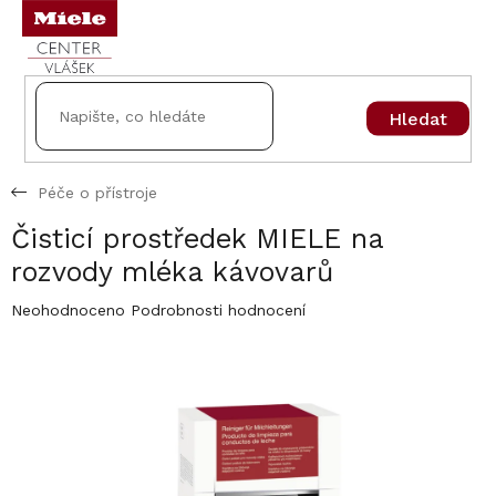
Přejít
na
obsah
Hledat
Péče o přístroje
Čisticí prostředek MIELE na
rozvody mléka kávovarů
Průměrné
Neohodnoceno
Podrobnosti hodnocení
hodnocení
produktu
je
0,0
z
5
hvězdiček.