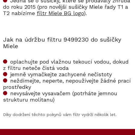
Jedná se o sušičky, které se prodávaly zhruba
do roku 2015 (pro novější sušičky Miele řady T1 a
T2 nabízíme
filtr Miele BG logo
).
Jak na údržbu filtru 9499230 do sušičky
Miele
oplachujte pod vlažnou tekoucí vodou, dokud
z filtru neteče čistá voda
jemně vymačkejte zachycené nečistoty
neždímejte, neperte, nepoužívejte žádné prací
prostředky
nevysávejte vysavačem (potrháte jemnou
strukturu molitanu)
Díky dodržení těchto pokynů vám filtr vydrží několik let.
Kód:
6694490
Z