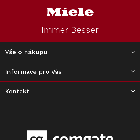
á
p
a
t
Immer Besser
í
Miele WTV 407
mezikus,
Montážní sada
Vše o nákupu
Skladem
pro věžové
3 850 Kč
uspořádání
Informace pro Vás
Do košíku
Kontakt