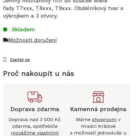
Jemný molitanový filtr do sušiček Miele
řady T7xxx, T8xxx, T9xxx. Obdélníkový tvar s
výkrojkem a 3 otvory.
Skladem
Možnosti doručení
Zeptat se
Proč nakoupit u nás
Doprava zdarma
Kamenná prodejna
Doprava nad 3 000 Kč
Máme
showroom
v
zdarma, spotřebiče
Hradci Králové
rozvážíme vlastními
s možností jednoduše u