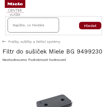
Přejít
na
obsah
Hledat
Pračky, sušičky a žehlicí systémy
Filtr do sušiček Miele BG 9499230
Průměrné
Neohodnoceno
Podrobnosti hodnocení
hodnocení
produktu
je
0,0
z
5
hvězdiček.