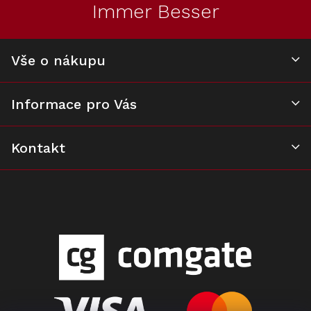
Immer Besser
í
Vše o nákupu
Informace pro Vás
Kontakt