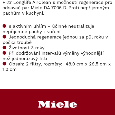
Filtr Longlife AirClean s možností regenerace pro
odsavač par Miele DA 7006 D. Proti nepříjemným
pachům v kuchyni.
s aktivním uhlím – účinně neutralizuje
nepříjemné pachy z vaření
Jednoduchá regenerace jednou za půl roku v
pečicí troubě
Životnost 3 roky
Při dodržování intervalů výměny výhodnější
než jednorázový filtr
Obsah: 2 filtry, rozměry: 48,0 cm x 28,5 cm x
1,0 cm
Z
á
p
a
t