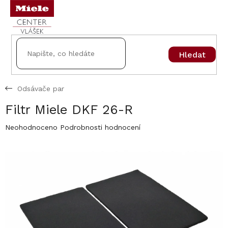
Přejít
na
obsah
Hledat
Odsávače par
Filtr Miele DKF 26-R
Průměrné
Neohodnoceno
Podrobnosti hodnocení
hodnocení
produktu
je
0,0
z
5
hvězdiček.