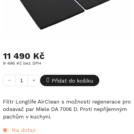
11 490 Kč
9 496 Kč bez DPH
Měrná
cena:
−
+
Přidat do košíku
Filtr Longlife AirClean s možností regenerace pro
odsavač par Miele DA 7006 D. Proti nepříjemným
pachům v kuchyni.
Na dotaz