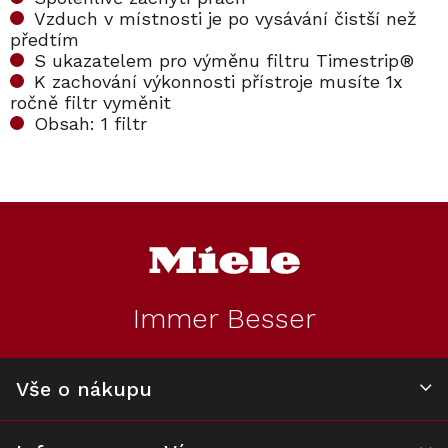
Vzduch v místnosti je po vysávání čistší než
předtím
S ukazatelem pro výměnu filtru Timestrip®
K zachování výkonnosti přístroje musíte 1x
ročně filtr vyměnit
Obsah: 1 filtr
Z
á
p
a
t
Immer Besser
í
Vše o nákupu