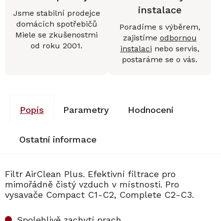
instalace
Jsme stabilní prodejce
domácích spotřebičů
Poradíme s výběrem,
Miele se zkušenostmi
zajistíme
odbornou
od roku 2001.
instalaci
nebo servis,
postaráme se o vás.
Popis
Parametry
Hodnocení
Ostatní informace
Filtr AirClean Plus. Efektivní filtrace pro
mimořádně čistý vzduch v místnosti. Pro
vysavače Compact C1-C2, Complete C2-C3.
Spolehlivě zachytí prach