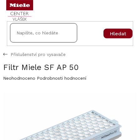
Přejít
na
obsah
Hledat
Příslušenství pro vysavače
Filtr Miele SF AP 50
Průměrné
Neohodnoceno
Podrobnosti hodnocení
hodnocení
produktu
je
0,0
z
5
hvězdiček.