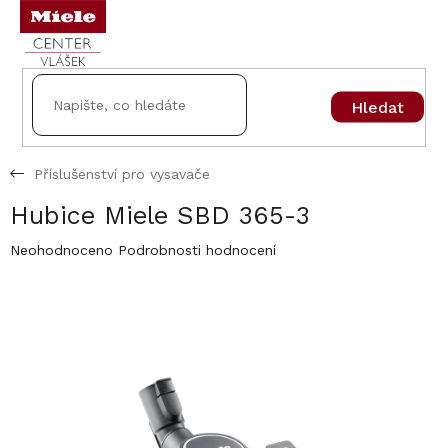
Přejít
na
obsah
Hledat
Příslušenství pro vysavače
Hubice Miele SBD 365-3
Průměrné
Neohodnoceno
Podrobnosti hodnocení
hodnocení
produktu
je
0,0
z
5
hvězdiček.