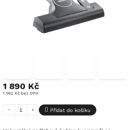
1 890 Kč
1 562 Kč bez DPH
Měrná
cena:
−
+
Přidat do košíku