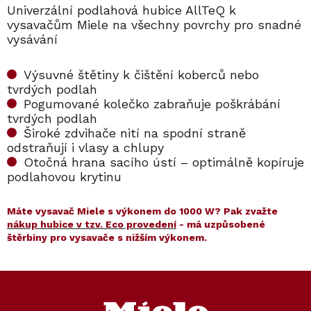
Univerzální podlahová hubice AllTeQ k
vysavačům Miele na všechny povrchy pro snadné
vysávání
Výsuvné štětiny k čištění koberců nebo
tvrdých podlah
Pogumované kolečko zabraňuje poškrábání
tvrdých podlah
Široké zdvihače nití na spodní straně
odstraňují i vlasy a chlupy
Otočná hrana sacího ústí – optimálně kopíruje
podlahovou krytinu
Máte vysavač Miele s výkonem do 1000 W? Pak zvažte
nákup hubice v tzv. Eco provedení
- má uzpůsobené
štěrbiny pro vysavače s nižším výkonem.
Kód:
7252100
Kód:
10615280
Z
á
p