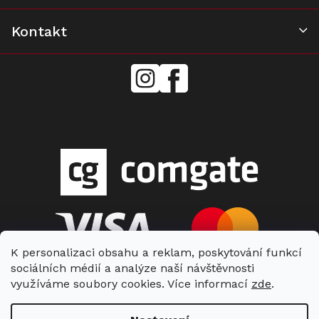
Kontakt
mielecentervlasek
Miele
Center
Vlášek
K personalizaci obsahu a reklam, poskytování funkcí
sociálních médií a analýze naší návštěvnosti
využíváme soubory cookies. Více informací
zde
.