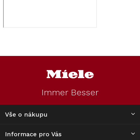
Z
á
p
a
t
Immer Besser
í
Vše o nákupu
Informace pro Vás