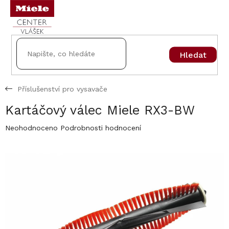
Přejít
na
obsah
Hledat
Příslušenství pro vysavače
Kartáčový válec Miele RX3-BW
Průměrné
Neohodnoceno
Podrobnosti hodnocení
hodnocení
produktu
je
0,0
z
5
hvězdiček.