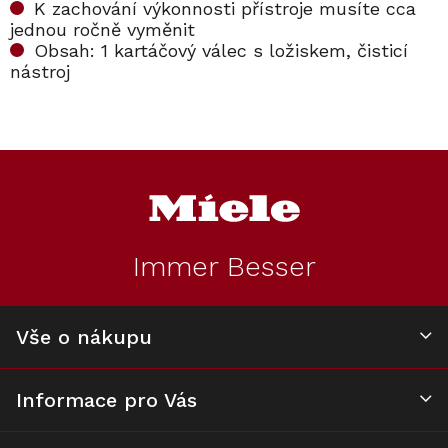
K zachování výkonnosti přístroje musíte cca
jednou ročně vyměnit
Obsah: 1 kartáčový válec s ložiskem, čisticí
nástroj
Z
á
p
a
t
Immer Besser
í
Vše o nákupu
Informace pro Vás