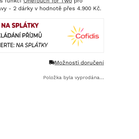
 s funkcí
OneTouch for Two
pro
ávy - 2 dárky v hodnotě přes 4.900 Kč.
Možnosti doručení
Položka byla vyprodána…