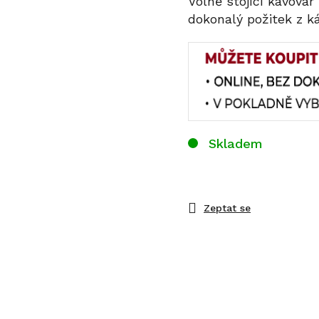
Volně stojící kávovar
dokonalý požitek z k
Skladem
Zeptat se