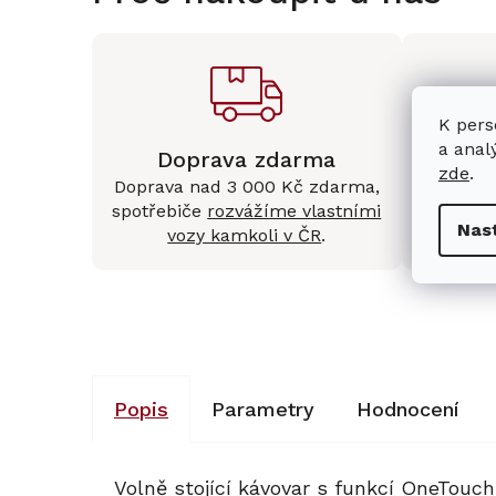
K pers
a anal
Doprava zdarma
Kam
zde
.
Doprava nad 3 000 Kč zdarma,
Mám
spotřebiče
rozvážíme vlastními
Králové 
Nas
vozy kamkoli v ČR
.
Popis
Parametry
Hodnocení
Volně stojící kávovar s funkcí
OneTouch