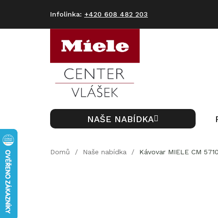
Přejít
na
+420 608 482 203
obsah
NAŠE NABÍDKA
Domů
/
Naše nabídka
/
Kávovar MIELE CM 5710 