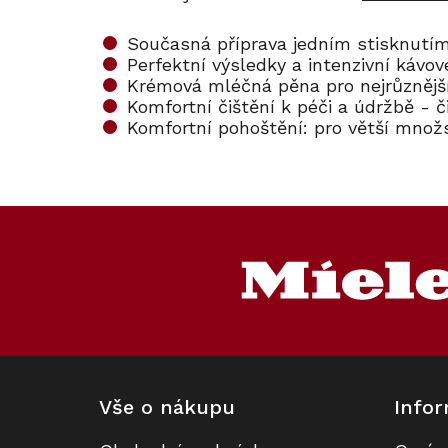
Současná příprava jedním stisknutím
Perfektní výsledky a intenzivní káv
Krémová mléčná pěna pro nejrůznější
Komfortní čištění k péči a údržbě - č
Komfortní pohoštění: pro větší množ
Z
á
p
a
t
í
Vše o nákupu
Infor