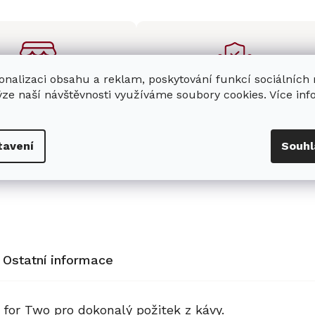
onalizaci obsahu a reklam, poskytování funkcí sociálních
ýze naší návštěvnosti využíváme soubory cookies. Více in
enná prodejna
Stabilní prodejce
e
showroom
v Hradci
Jsme stabilní prodejce
s možností jednoduše u
domácích spotřebičů Miele s
tavení
Souhl
nás zaparkovat.
zkušenostmi od roku 2001.
Ostatní informace
 for Two
pro dokonalý požitek z kávy.