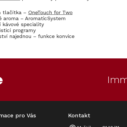
 tlačítka –
OneTouch for Two
ové aroma – AromaticSystem
 kávové speciality
isticí programy
ství najednou – funkce konvice
Imm
mace pro Vás
Kontakt