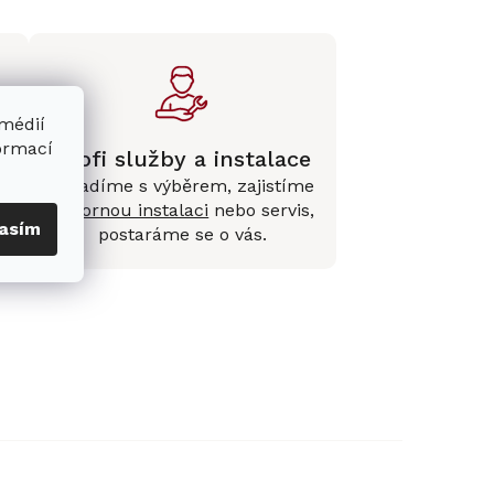
 médií
formací
Profi služby a instalace
Poradíme s výběrem, zajistíme
e
odbornou instalaci
nebo servis,
asím
postaráme se o vás.