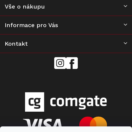
k
Vše o nákupu
y
v
ý
Informace pro Vás
p
i
s
u
Kontakt
mielecentervlasek
Miele
Center
Vlášek