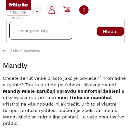
Přejít
na
NÁKUPNÍ
obsah
KOŠÍK
Hledat
Žehlicí systémy
Mandly
Chcete žehlit velké prádlo jako je povlečení hromadně
a rychle? Tak to budete potřebovat šikovný mandl.
Mandly Miele zaručují opravdu komfortní žehlení
a
díky vysokému přítlaku
není třeba se namáhat
.
Přístroj na vás nebude nijak tlačit, určíte si vlastní
tempo, protože rychlost otáčení je zcela variabilní.
Mandl Miele se mimo jiné postará i o vaše choulostivé
prádlo.