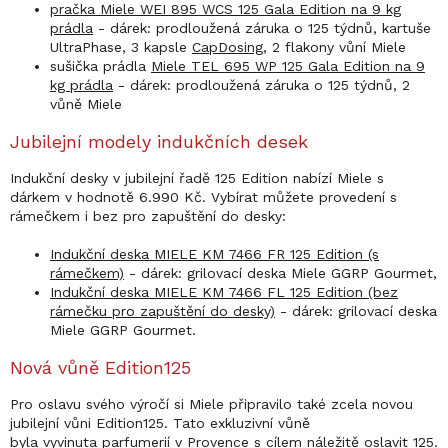
pračka Miele WEI 895 WCS 125 Gala Edition na 9 kg
prádla
- dárek: prodloužená záruka o 125 týdnů, kartuše
UltraPhase, 3 kapsle
CapDosing
, 2 flakony vůní Miele
sušička prádla
Miele TEL 695 WP 125 Gala Edition na 9
kg prádla
- dárek: prodloužená záruka o 125 týdnů, 2
vůně Miele
Jubilejní modely indukčních desek
Indukční desky v jubilejní řadě 125 Edition nabízí Miele s
dárkem v hodnotě 6.990 Kč. Vybírat můžete provedení s
rámečkem i bez pro zapuštění do desky:
Indukční deska MIELE KM 7466 FR 125 Edition (s
rámečkem)
- dárek: grilovací deska Miele GGRP Gourmet,
Indukční deska MIELE KM 7466 FL 125 Edition (bez
rámečku pro zapuštění do desky)
- dárek: grilovací deska
Miele GGRP Gourmet.
Nová vůně Edition125
Pro oslavu svého výročí si Miele připravilo také zcela novou
jubilejní vůni Edition125. Tato exkluzivní vůně
byla vyvinuta parfumerií v Provence s cílem náležitě oslavit 125.