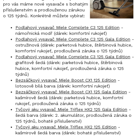
pro vás máme nové vysavače s bohatým
příslušenstvím a prodlouženou zárukou
o 125 týdnů. Konkrétně můžete vybírat:
Podlahový vysavač Miele Complete C3 125 Edition
-
námořnická modř (dárek: komfortní rukojeť)
Podlahový vysavač Miele Complete C3 125 Gala Edition
-
ostružinová (dárek: parketová hubice, štěrbinová hubice,
komfortní rukojeť, prodloužená záruka o 125 týdnů)
Podlahový vysavač Miele Complete C3 125 Gala Edition
-
grafitově šedá (dárek: parketová hubice, štěrbinová
hubice, komfortní rukojeť, prodloužená záruka o 125
týdnů)
Bezsáčkový vysavač Miele Boost CX1 125 Edition
-
lotosově bílá barva (dárek: komfortní rukojeť)
Bezsáčkový vysavač Miele Boost CX1 125 Gala Edition
-
kašmírově šedá (dárek: parketová hubice, komfortní
rukojeť, prodloužená záruka o 125 týdnů)
Tyčový aku vysavač Miele Triflex HX2 125 Gala Edition
-
šedá barva (dárek: 2. akumulátor, prodloužená záruka o
125 týdnů, bohaté příslušenství)
Tyčový aku vysavač Miele Triflex HX2 125 Edition
-
kašmirově šedá barva (dárek: bohaté příslušenství)