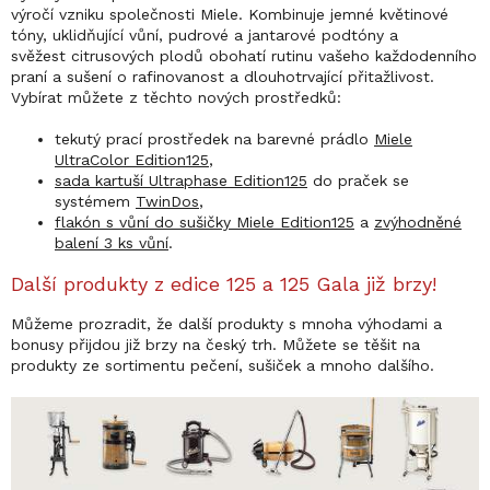
výročí vzniku společnosti Miele. Kombinuje jemné květinové
tóny, uklidňující vůní, pudrové a jantarové podtóny a
svěžest citrusových plodů obohatí rutinu vašeho každodenního
praní a sušení o rafinovanost a dlouhotrvající přitažlivost.
Vybírat můžete z těchto nových prostředků:
tekutý prací prostředek na barevné prádlo
Miele
UltraColor Edition125
,
sada kartuší Ultraphase Edition125
do praček se
systémem
TwinDos
,
flakón s vůní do sušičky Miele Edition125
a
zvýhodněné
balení 3 ks vůní
.
Další produkty z edice 125 a 125 Gala již brzy!
Můžeme prozradit, že další produkty s mnoha výhodami a
bonusy přijdou již brzy na český trh. Můžete se těšit na
produkty ze sortimentu pečení, sušiček a mnoho dalšího.