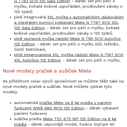
G 7793 SCVi 125 Gala Edition
- dárek: set pro péči o
myčku, bohaté košové uspořádání, prodloužení záruky o
125 týdnů
plně integrovaná
XXL myčka s automatickým dávkováním
a otevíráním pomocí poklepání Miele G 7797 SCVi XXL
125 Gala Edition
- dárek: set pro péči o myčku, bohaté
košové uspořádání, prodloužení záruky o 125 týdnů
plně vestavná myčka nádobí Miele G 7191 SCVi AutoDos
125 Edition
- dárek: set pro péči o myčku (sůl, leštidlo,
čistič DishClean),
plně integrovatelná XXL myčka nádobí Miele G 7197 SCVi
XXL AutoDos 125 Edition
- dárek: set pro péči o myčku.
Nové modely praček a sušiček Miele
Ke příležitosti oslav výročí společnosti se můžete těšit také na
nové modely praček a sušiček. Nově můžete vybírat tyto
modely.
automatická
pračka Miele na 8 kg prádla s parními
funkcemi WWB 680 WCS 125 Edition
- dárek: vybavení
parními funkcemi
sušička prádla
Miele TEC 675 WP 125 Edition na 8 kg
prádla
- dárek: úspornější model, funkce DryCare 40