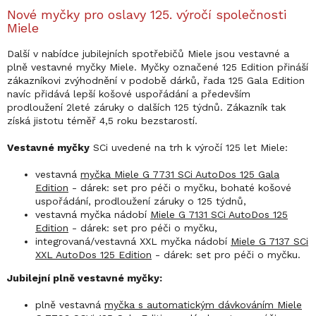
Nové myčky pro oslavy 125. výročí společnosti
Miele
Další v nabídce jubilejních spotřebičů Miele jsou vestavné a
plně vestavné myčky Miele. Myčky označené 125 Edition přináší
zákazníkovi zvýhodnění v podobě dárků, řada 125 Gala Edition
navíc přidává lepší košové uspořádání a především
prodloužení 2leté záruky o dalších 125 týdnů. Zákazník tak
získá jistotu téměř 4,5 roku bezstarostí.
Vestavné myčky
SCi uvedené na trh k výročí 125 let Miele:
vestavná
myčka Miele G 7731 SCi AutoDos 125 Gala
Edition
- dárek: set pro péči o myčku, bohaté košové
uspořádání, prodloužení záruky o 125 týdnů,
vestavná myčka nádobí
Miele G 7131 SCi AutoDos 125
Edition
- dárek: set pro péči o myčku,
integrovaná/vestavná XXL myčka nádobí
Miele G 7137 SCi
XXL AutoDos 125 Edition
- dárek: set pro péči o myčku.
Jubilejní plně vestavné myčky:
plně vestavná
myčka s automatickým dávkováním Miele