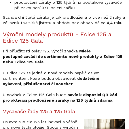
prodloužení záruky o 125 týdnů na podlahové vysavače
při zakoupení XXL balení sáčků
Standardní 2letá záruka je tak prodloužená o více než 2 roky a
zákazník tak získá jistotu a období bez obav v délce 4,4 roku.
Výroční modely produktů - Edice 125 a
Edice 125 Gala
Při příležitosti oslav 125. výročí značka
Miele
postupně zavádí do sortimentu nové produkty z Edice 125
nebo Edice 125 Gala
.
U Edice 125 se jedná o nové modely napříč celým
sortimentem, které budou obsahovat
dodatečné
vybavení, příslušenství či voucher
.
U novinek z Edice 125 Gala bude
navíc k dispozici QR kód
pro aktivaci prodloužené záruky na 125 týdnů zdarma
.
Vysavače řady 125 a 125 Gala
Oslavte s Miele 125 let inovací a vášně
pro nové technologie. Spolu s výročím