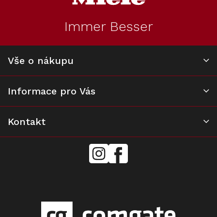
a
t
Immer Besser
í
Vše o nákupu
Informace pro Vás
Kontakt
mielecentervlasek
Miele
Center
Vlášek