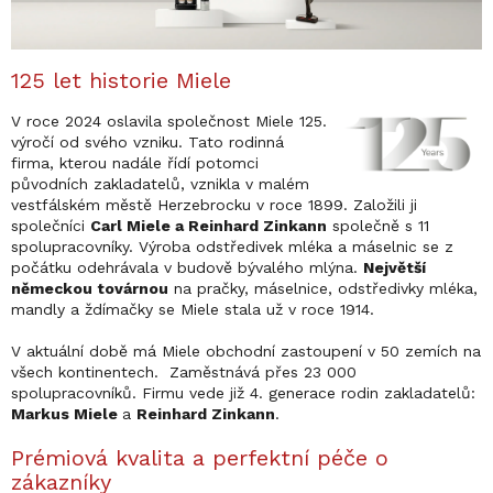
125 let historie Miele
V roce 2024 oslavila společnost Miele 125.
výročí od svého vzniku. Tato rodinná
firma, kterou nadále řídí potomci
původních zakladatelů, vznikla v malém
vestfálském městě Herzebrocku v roce 1899. Založili ji
společníci
Carl Miele a Reinhard Zinkann
společně s 11
spolupracovníky. Výroba odstředivek mléka a máselnic se z
počátku odehrávala v budově bývalého mlýna.
Největší
německou továrnou
na pračky, máselnice, odstředivky mléka,
mandly a ždímačky se Miele stala už v roce 1914.
V aktuální době má Miele obchodní zastoupení v 50 zemích na
všech kontinentech. Zaměstnává přes 23 000
spolupracovníků. Firmu vede již 4. generace rodin zakladatelů:
Markus Miele
a
Reinhard Zinkann
.
Prémiová kvalita a perfektní péče o
zákazníky