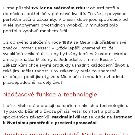
Firma působí
125 let na světovém trhu
v oblasti profi a
domácích spotřebičů v prémiové kvalitě. To vše je povýšeno
perfektní péčí o zákazníky. V dnešní době jsou spotřebiče od
Miele synonymem prvotřídních výrobků. V minulosti bylo
portfolio výrobků mnohem širší.
Již od svého založení v roce 1899 se Miele řídí příslibem své
značky „Immer Besser“ – „Vždy lepší“. Znamená to, že
vynakládá veškeré úsilí, aby byli vždy lepší než ostatní výrobci
a než je značka Miele nyní. Jednoduše: „Immer Besser“.
Zákazníkům chce svými produkty usnadnit každodenní život a
také jim udělat radost. Pro zákazníky Miele to znamená
uklidňující pocit jistoty, že s Miele učinili moudré rozhodnutí –
pravděpodobně na celý život.
Nadčasové funkce a technologie
Lidé z Miele stále pracují na lepších funkcích a technologiích.
Ty pak do běžného života přináší větší komfort a pohodlí
spokojených zákazníků.
Maximální důraz
se klade na
šetrnost
k životnímu prostředí
a
precizní zpracování
.
Jubilejní modely produktů Miele = benefity