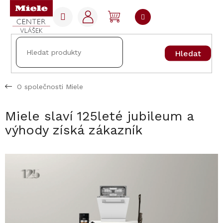
Přejít
na
NÁKUPNÍ
obsah
KOŠÍK
Hledat
O společnosti Miele
Miele slaví 125leté jubileum a
výhody získá zákazník