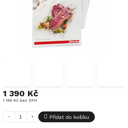
1 390 Kč
1 149 Kč bez DPH
Měrná
cena:
−
+
Přidat do košíku