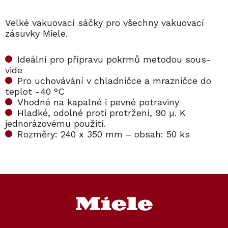
Velké vakuovací sáčky pro všechny vakuovací
zásuvky Miele.
Ideální pro přípravu pokrmů metodou sous-
vide
Pro uchovávání v chladničce a mrazničce do
teplot -40 °C
Vhodné na kapalné i pevné potraviny
Hladké, odolné proti protržení, 90 µ. K
jednorázovému použití.
Rozměry: 240 x 350 mm – obsah: 50 ks
Kód:
10380620
Z
á
p
a
t