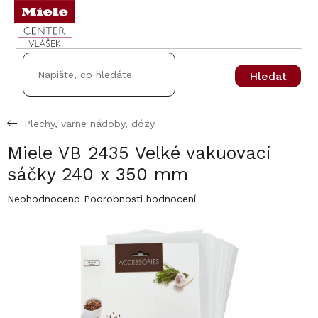
Přejít
na
obsah
Hledat
Plechy, varné nádoby, dózy
Miele VB 2435 Velké vakuovací
sáčky 240 x 350 mm
Průměrné
Neohodnoceno
Podrobnosti hodnocení
hodnocení
produktu
je
0,0
z
5
hvězdiček.