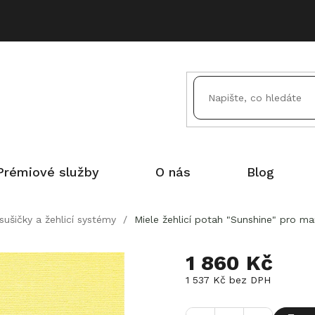
Prémiové služby
O nás
Blog
sušičky a žehlicí systémy
/
Miele žehlicí potah "Sunshine" pro ma
1 860 Kč
1 537 Kč bez DPH
Měrná
cena: