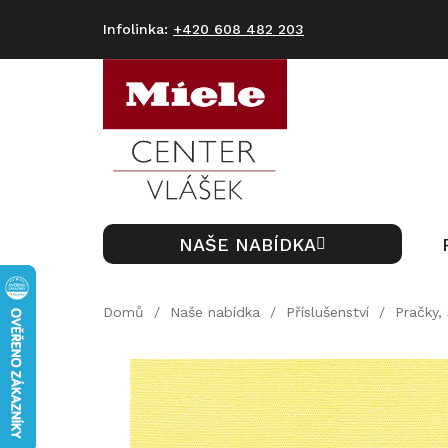
Přejít
na
+420 608 482 203
obsah
NAŠE NABÍDKA
Domů
/
Naše nabídka
/
Příslušenství
/
Pračky, 