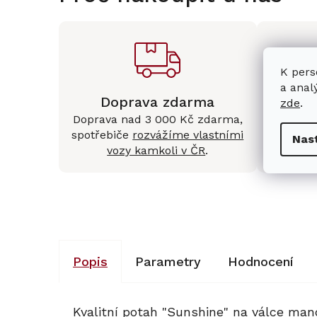
K pers
a anal
Doprava zdarma
Kam
zde
.
Doprava nad 3 000 Kč zdarma,
Mám
spotřebiče
rozvážíme vlastními
Králové 
Nas
vozy kamkoli v ČR
.
Popis
Parametry
Hodnocení
Kvalitní potah "Sunshine" na válce man