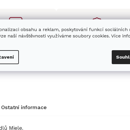
onalizaci obsahu a reklam, poskytování funkcí sociálních
ýze naší návštěvnosti využíváme soubory cookies. Více in
enná prodejna
Stabilní prodejce
e
showroom
v Hradci
Jsme stabilní prodejce
s možností jednoduše u
domácích spotřebičů Miele s
tavení
Souhl
nás zaparkovat.
zkušenostmi od roku 2001.
Ostatní informace
dlů Miele.