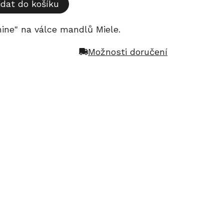
idat do košíku
hine" na válce mandlů Miele.
Možnosti doručení