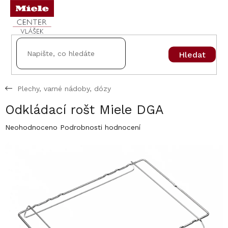
Přejít
na
obsah
Hledat
Plechy, varné nádoby, dózy
Odkládací rošt Miele DGA
Průměrné
Neohodnoceno
Podrobnosti hodnocení
hodnocení
produktu
je
0,0
z
5
hvězdiček.