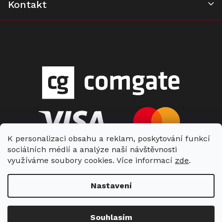
Kontakt
K personalizaci obsahu a reklam, poskytování funkcí
sociálních médií a analýze naší návštěvnosti
využíváme soubory cookies. Více informací
zde
.
Nastavení
Copyright 2026
Miele Center Vlášek
. Všechna práva vyhrazena.
Souhlasím
Vytvořil Shoptet