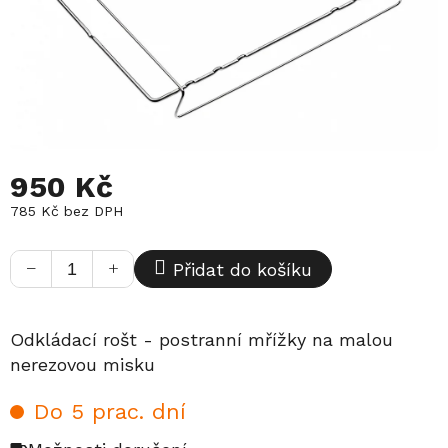
950 Kč
785 Kč bez DPH
Měrná
cena:
−
+
Přidat do košíku
Odkládací rošt - postranní mřížky na malou
nerezovou misku
Do 5 prac. dní