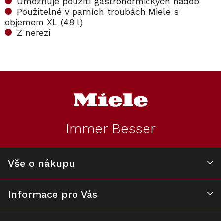
Umožňuje použití gastronormických nádob
Použitelné v parních troubách Miele s
objemem XL (48 l)
Z nerezi
Z
á
p
a
t
Immer Besser
í
Vše o nákupu
Informace pro Vás