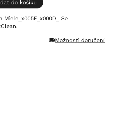
idat do košíku
ech Miele_x005F_x000D_ Se
tClean.
Možnosti doručení