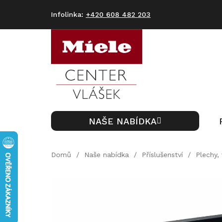
Přejít
na
+420 608 482 203
obsah
NAŠE NABÍDKA
Domů
/
Naše nabídka
/
Příslušenství
/
Plechy,