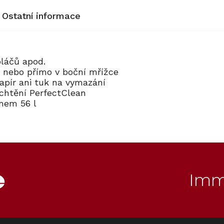
Ostatní informace
oláčů apod.
p nebo přímo v boční mřížce
papír ani tuk na vymazání
chtění PerfectClean
emem 56 l
Imm