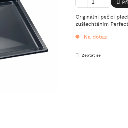
−
+
Př
Originální pečicí pl
zušlechtěním Perfec
Na dotaz
Zeptat se