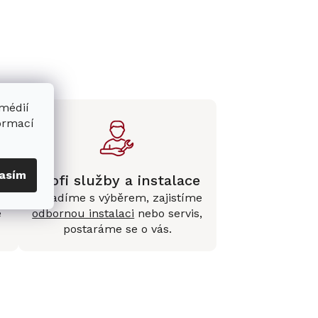
 médií
formací
asím
Profi služby a instalace
Poradíme s výběrem, zajistíme
e
odbornou instalaci
nebo servis,
postaráme se o vás.