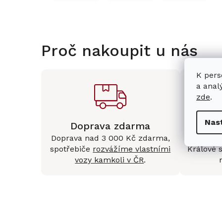
Proč nakoupit u nás
K pers
a anal
zde
.
Nas
Doprava zdarma
Kam
Doprava nad 3 000 Kč zdarma,
Mám
spotřebiče
rozvážíme vlastními
Králové 
vozy kamkoli v ČR
.