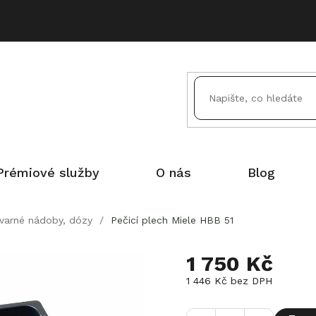
Prémiové služby
O nás
Blog
 varné nádoby, dózy
/
Pečicí plech Miele HBB 51
1 750 Kč
1 446 Kč bez DPH
Měrná
cena: