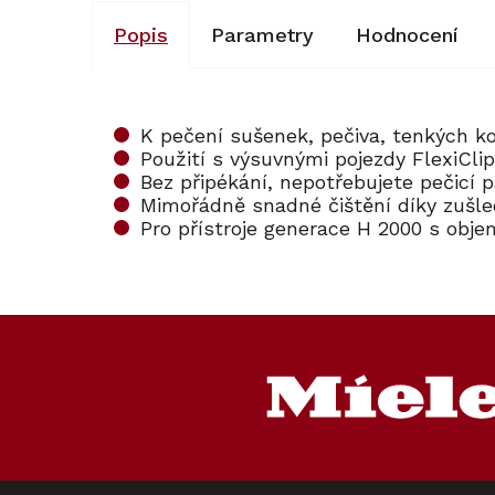
Popis
Parametry
Hodnocení
K pečení sušenek, pečiva, tenkých k
Použití s výsuvnými pojezdy FlexiCli
Bez připékání, nepotřebujete pečicí 
Mimořádně snadné čištění díky zušle
Pro přístroje generace H 2000 s obj
Z
á
p
a
t
í