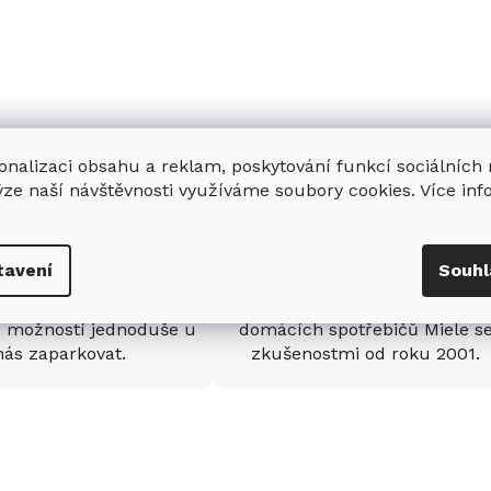
onalizaci obsahu a reklam, poskytování funkcí sociálních
ýze naší návštěvnosti využíváme soubory cookies. Více in
tavení
Souhl
enná prodejna
Stabilní prodejce
e
showroom
v Hradci
Jsme stabilní prodejce
s možností jednoduše u
domácích spotřebičů Miele s
nás zaparkovat.
zkušenostmi od roku 2001.