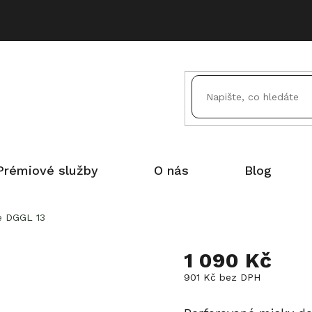
Prémiové služby
O nás
Blog
e DGGL 13
1 090 Kč
901 Kč bez DPH
Měrná
cena: