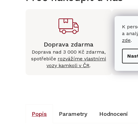
K pers
a anal
zde
.
Doprava zdarma
Kam
Doprava nad 3 000 Kč zdarma,
Mám
Nas
spotřebiče
rozvážíme vlastními
Králové 
vozy kamkoli v ČR
.
Popis
Parametry
Hodnocení