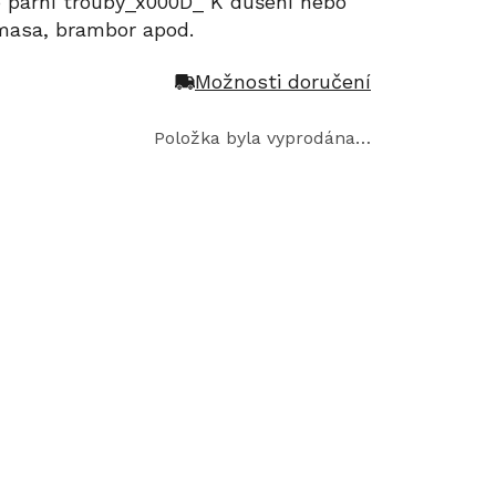
o parní trouby_x000D_ K dušení nebo
 masa, brambor apod.
Možnosti doručení
Položka byla vyprodána…