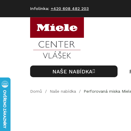
Přejít
na
+420 608 482 203
obsah
NAŠE NABÍDKA
Domů
/
Naše nabídka
/
Perforovaná miska Miel