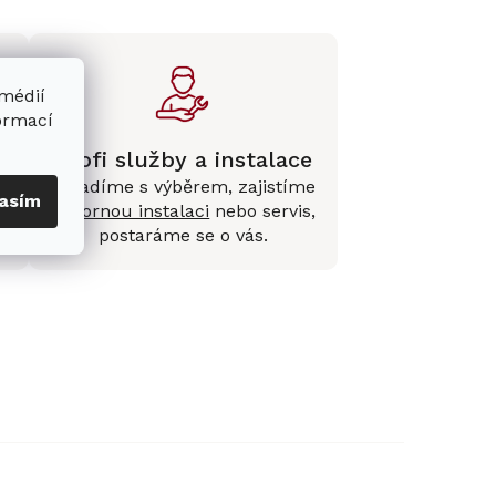
 médií
formací
Profi služby a instalace
Poradíme s výběrem, zajistíme
asím
e
odbornou instalaci
nebo servis,
postaráme se o vás.