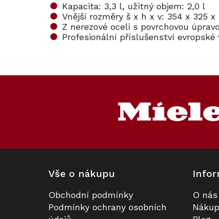
Kapacita: 3,3 l, užitný objem: 2,0 l
Vnější rozměry š x h x v: 354 x 325 
Z nerezové oceli s povrchovou úprav
Profesionální příslušenství evropské
Z
á
p
a
t
í
Vše o nákupu
Infor
Obchodní podmínky
O nás
Podmínky ochrany osobních
Nákup