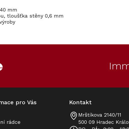
x 40 mm
ou, tloušťka stěny 0,6 mm
 výroby
Imm
mace pro Vás
Kontakt
Mrštíkova 2140/11
ní rádce
500 09 Hradec Králo