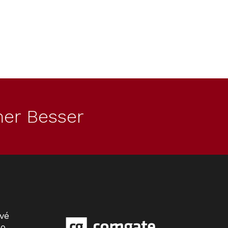
er Besser
vé