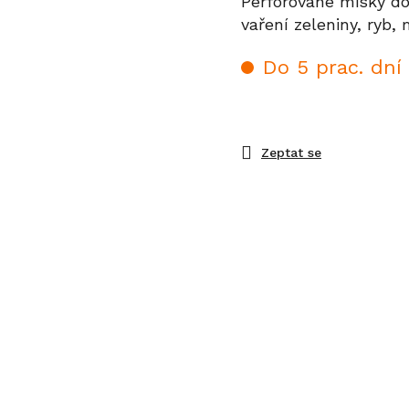
Perforované misky d
vaření zeleniny, ryb,
Do 5 prac. dní
Zeptat se