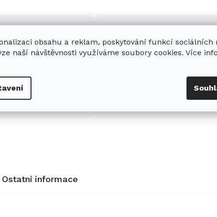
onalizaci obsahu a reklam, poskytování funkcí sociálních
ýze naší návštěvnosti využíváme soubory cookies. Více in
enná prodejna
Stabilní prodejce
e
showroom
v Hradci
Jsme stabilní prodejce
tavení
Souhl
s možností jednoduše u
domácích spotřebičů Miele s
nás zaparkovat.
zkušenostmi od roku 2001.
Ostatní informace